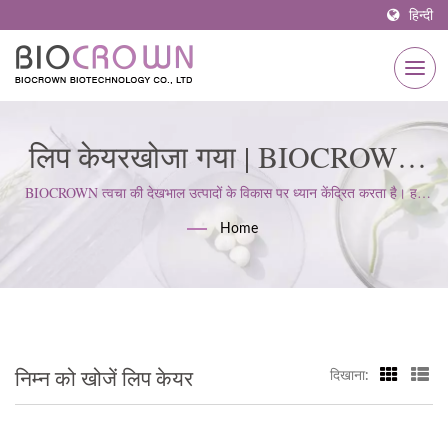
हिन्दी
लिप केयरखोजा गया | BIOCROWN
की उन्नत निर्माण: क्लीनरूम, आरओ
BIOCROWN त्वचा की देखभाल उत्पादों के विकास पर ध्यान केंद्रित करता है। हम
ISO22716 और अच्छे निर्माण प्रथाओं (GMP) मानकों का पालन करते हैं; ग्राहक की
सिस्टम और गुणवत्ता नियंत्रण
Home
अपेक्षाओं को पूरा करने के लिए एक सख्त दृष्टिकोण बनाए रखते हैं।
निम्न को खोजें लिप केयर
दिखाना: