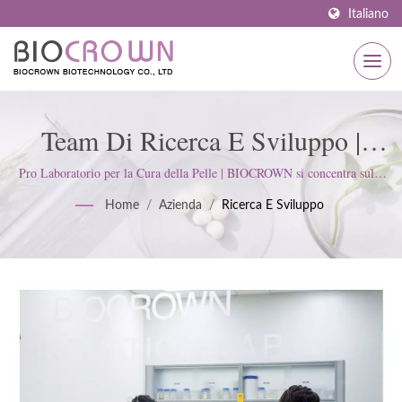
Italiano
Team Di Ricerca E Sviluppo |
Fabbricazione Avanzata Di
Pro Laboratorio per la Cura della Pelle | BIOCROWN si concentra sullo
sviluppo di prodotti per la cura della pelle. Seguiamo gli standard
BIOCROWN: Sala Pulita, Sistemi
Home
/
Azienda
/
Ricerca E Sviluppo
ISO22716 e le Buone Pratiche di Fabbricazione (GMP); manteniamo un
atteggiamento rigoroso per soddisfare le aspettative dei clienti.
RO & Controllo Qualità