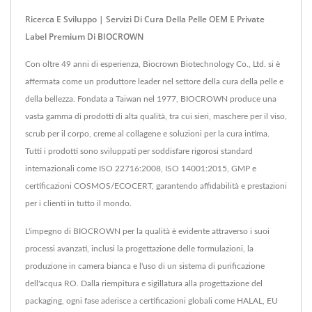
Ricerca E Sviluppo | Servizi Di Cura Della Pelle OEM E Private
Label Premium Di BIOCROWN
Con oltre 49 anni di esperienza, Biocrown Biotechnology Co., Ltd. si è
affermata come un produttore leader nel settore della cura della pelle e
della bellezza. Fondata a Taiwan nel 1977, BIOCROWN produce una
vasta gamma di prodotti di alta qualità, tra cui sieri, maschere per il viso,
scrub per il corpo, creme al collagene e soluzioni per la cura intima.
Tutti i prodotti sono sviluppati per soddisfare rigorosi standard
internazionali come ISO 22716:2008, ISO 14001:2015, GMP e
certificazioni COSMOS/ECOCERT, garantendo affidabilità e prestazioni
per i clienti in tutto il mondo.
L'impegno di BIOCROWN per la qualità è evidente attraverso i suoi
processi avanzati, inclusi la progettazione delle formulazioni, la
produzione in camera bianca e l'uso di un sistema di purificazione
dell'acqua RO. Dalla riempitura e sigillatura alla progettazione del
packaging, ogni fase aderisce a certificazioni globali come HALAL, EU