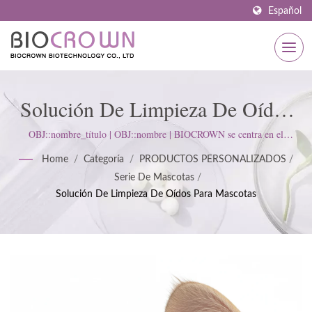
Español
Solución De Limpieza De Oídos
Para Mascotas OEM ODM |
OBJ::nombre_título | OBJ::nombre | BIOCROWN se centra en el
desarrollo de productos para el cuidado de la piel. Seguimos la norma
Fabricante De Productos Para El
Home
/
Categoría
/
PRODUCTOS PERSONALIZADOS
/
ISO22716 y las Buenas Prácticas de Manufactura (BPM); mantenemos
Serie De Mascotas
/
una actitud estricta para satisfacer las expectativas del cliente.
Cuidado De La Piel Certificado
Solución De Limpieza De Oídos Para Mascotas
Por ISO Y BPM Desde 1977 |
BIOCROWN