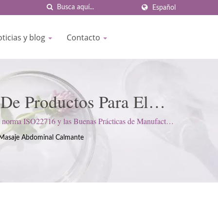
Español
ticias y blog
Contacto
De Productos Para El
esde 1977 | BIOCROWN
la norma ISO22716 y las Buenas Prácticas de Manufactura
iente.
Masaje Abdominal Calmante