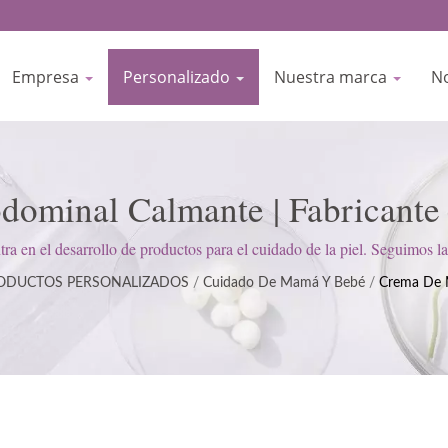
Empresa
Personalizado
Nuestra marca
No
ominal Calmante | Fabricante 
Certificado Por ISO Y BPM D
en el desarrollo de productos para el cuidado de la piel. Seguimos 
; mantenemos una actitud estricta para satisfacer las expectativas del cl
ODUCTOS PERSONALIZADOS
/
Cuidado De Mamá Y Bebé
/
Crema De 