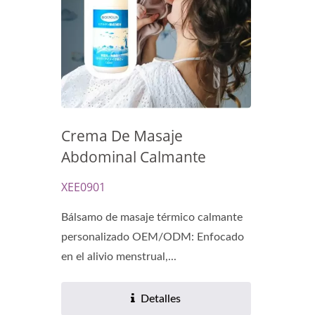
Crema De Masaje
Cápsulas De Aceite De
M
Abdominal Calmante
Renovación
XEE0901
Bálsamo de masaje térmico calmante
personalizado OEM/ODM: Enfocado
en el alivio menstrual,...
Detalles