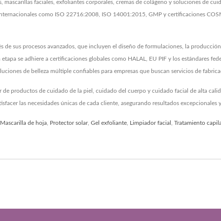
, mascarillas faciales, exfoliantes corporales, cremas de colágeno y soluciones de 
as internacionales como ISO 22716:2008, ISO 14001:2015, GMP y certificaciones COS
e sus procesos avanzados, que incluyen el diseño de formulaciones, la producción en
da etapa se adhiere a certificaciones globales como HALAL, EU PIF y los estándares f
ones de belleza múltiple confiables para empresas que buscan servicios de fabricaci
productos de cuidado de la piel, cuidado del cuerpo y cuidado facial de alta calidad
acer las necesidades únicas de cada cliente, asegurando resultados excepcionales y 
Mascarilla de hoja
,
Protector solar
,
Gel exfoliante
,
Limpiador facial
,
Tratamiento capil