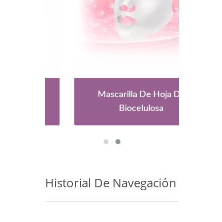
De
Mascarilla De Hoja De
C
Biocelulosa
Historial De Navegación