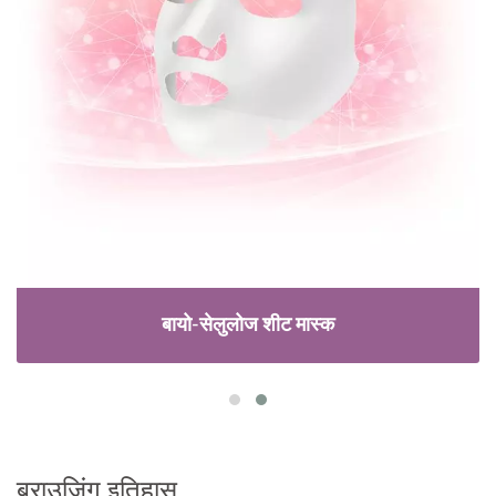
बायो-सेलुलोज शीट मास्क
ब्राउज़िंग इतिहास