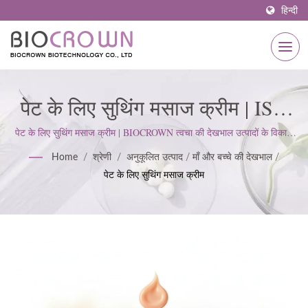
हिन्दी
पेट के लिए सुथिंग मसाज क्रीम | ISO
& GMP प्रमाणित स्किनकेयर निर्माता
पेट के लिए सुथिंग मसाज क्रीम | BIOCROWN त्वचा की देखभाल उत्पादों के विकास
पर ध्यान केंद्रित करता है। हम ISO22716 और गुड मैन्युफैक्चरिंग प्रैक्टिसेज (GMP)
1977 से | BIOCROWN
Home
/
श्रेणी
/
अनुकूलित उत्पाद
/
माँ और बच्चे की देखभाल
/
मानकों का पालन करते हैं; ग्राहक की अपेक्षाओं को पूरा करने के लिए एक सख्त दृष्टिकोण
पेट के लिए सुथिंग मसाज क्रीम
बनाए रखते हैं।