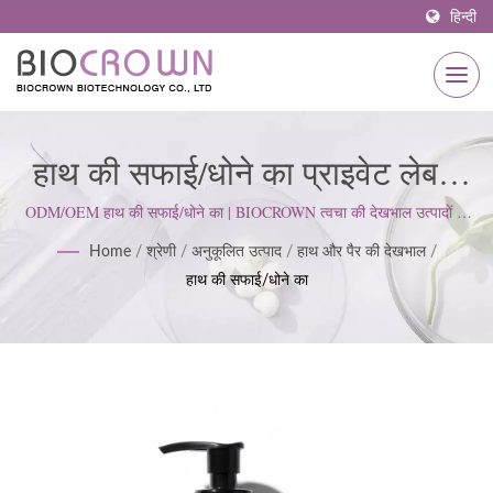
हिन्दी
हाथ की सफाई/धोने का प्राइवेट लेबल
निर्माण | ISO & GMP प्रमाणित
ODM/OEM हाथ की सफाई/धोने का | BIOCROWN त्वचा की देखभाल उत्पादों के
विकास पर ध्यान केंद्रित करता है। हम ISO22716 और गुड मैन्युफैक्चरिंग प्रैक्टिसेज
स्किनकेयर निर्माता 1977 से |
Home
/
श्रेणी
/
अनुकूलित उत्पाद
/
हाथ और पैर की देखभाल
/
(GMP) मानकों का पालन करते हैं; ग्राहक की अपेक्षाओं को पूरा करने के लिए एक सख्त
हाथ की सफाई/धोने का
दृष्टिकोण बनाए रखते हैं।
BIOCROWN