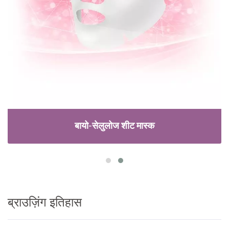
बायो-सेलुलोज शीट मास्क
ब्राउज़िंग इतिहास