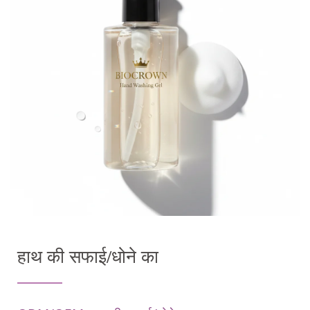
हाथ की सफाई/धोने का