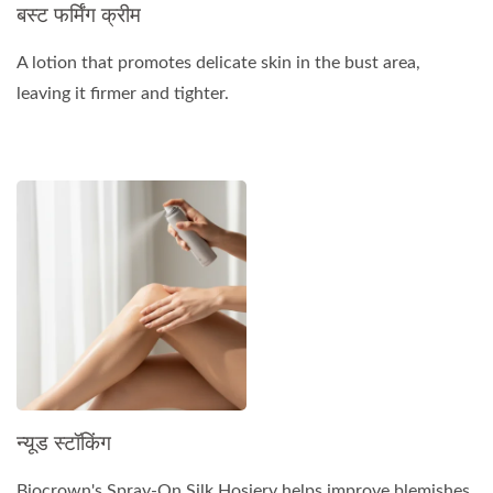
बस्ट फर्मिंग क्रीम
A lotion that promotes delicate skin in the bust area,
leaving it firmer and tighter.
न्यूड स्टॉकिंग
Biocrown's Spray-On Silk Hosiery helps improve blemishes