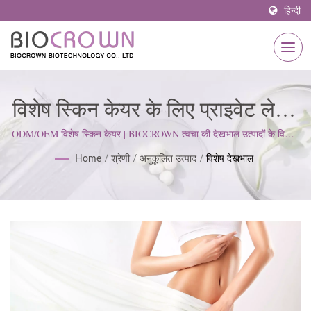
हिन्दी
विशेष स्किन केयर के लिए प्राइवेट लेबल
निर्माता | ISO & GMP प्रमाणित
ODM/OEM विशेष स्किन केयर | BIOCROWN त्वचा की देखभाल उत्पादों के विकास
पर ध्यान केंद्रित करता है। हम ISO22716 और गुड मैन्युफैक्चरिंग प्रैक्टिसेज (GMP)
स्किनकेयर निर्माता 1977 से |
Home
/
श्रेणी
/
अनुकूलित उत्पाद
/
विशेष देखभाल
मानकों का पालन करते हैं; ग्राहक की अपेक्षाओं को पूरा करने के लिए एक सख्त दृष्टिकोण
बनाए रखते हैं।
BIOCROWN