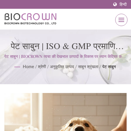
हिन्दी
पेट साबुन | ISO & GMP प्रमाणित
स्किनकेयर निर्माता 1977 से |
पेट साबुन | BIOCROWN त्वचा की देखभाल उत्पादों के विकास पर ध्यान केंद्रित करता
है। हम ISO22716 और गुड मैन्युफैक्चरिंग प्रैक्टिसेज (GMP) मानकों का पालन करते
BIOCROWN
Home
/
श्रेणी
/
अनुकूलित उत्पाद
/
साबुन श्रृंखला
/
पेट साबुन
हैं; ग्राहक की अपेक्षाओं को पूरा करने के लिए एक सख्त दृष्टिकोण बनाए रखते हैं।