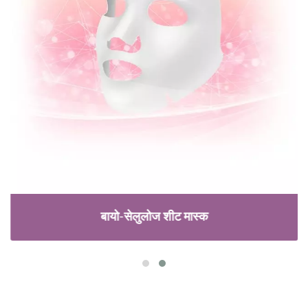
बायो-सेलुलोज शीट मास्क