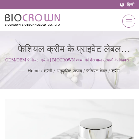
हिन्दी
फेशियल क्रीम के प्राइवेट लेबल
सप्लायर निर्माता | ISO & GMP
ODM/OEM फेशियल क्रीम | BIOCROWN त्वचा की देखभाल उत्पादों के विकास पर
ध्यान केंद्रित करता है। हम ISO22716 और गुड मैन्युफैक्चरिंग प्रैक्टिसेज (GMP)
प्रमाणित स्किनकेयर निर्माता 1977 से |
Home
/
श्रेणी
/
अनुकूलित उत्पाद
/
फेशियल केयर
/
क्रीम
मानकों का पालन करते हैं; ग्राहक की अपेक्षाओं को पूरा करने के लिए एक सख्त दृष्टिकोण
बनाए रखते हैं।
BIOCROWN