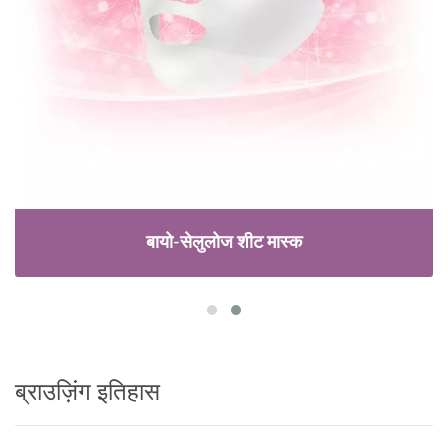
बायो-सेलुलोज शीट मास्क
ब्राउज़िंग इतिहास