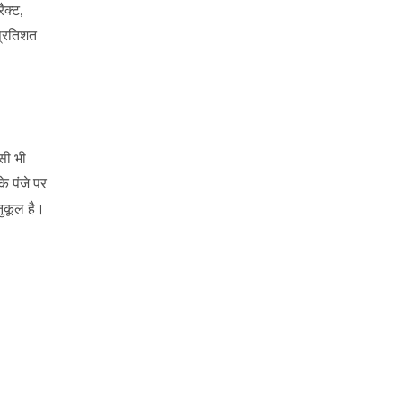
ैक्ट,
प्रतिशत
सी भी
े पंजे पर
नुकूल है।