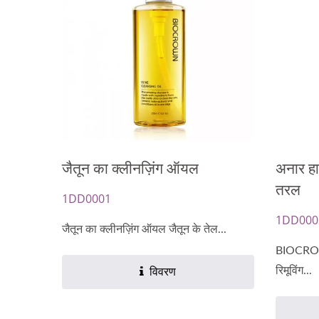
नवीकरण तेल कैप्सूल
जैतून का क्लीनज़िंग ऑयल
अनार हा
तरल
1DD0001
1DD000
जैतून का क्लीनज़िंग ऑयल जैतून के तेल...
BIOCROWN
रिमूविंग...
विवरण