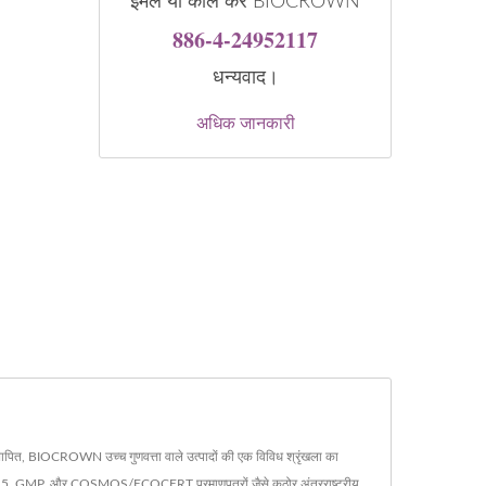
ईमेल या कॉल करें BIOCROWN
886-4-24952117
धन्यवाद।
अधिक जानकारी
स्थापित, BIOCROWN उच्च गुणवत्ता वाले उत्पादों की एक विविध श्रृंखला का
1:2015, GMP, और COSMOS/ECOCERT प्रमाणपत्रों जैसे कठोर अंतरराष्ट्रीय