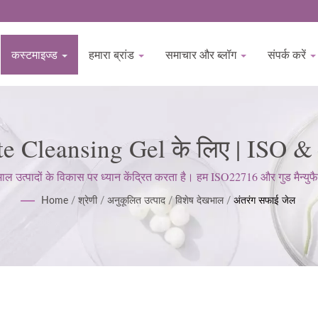
कस्टमाइज्ड
हमारा ब्रांड
समाचार और ब्लॉग
संपर्क करें
mate Cleansing Gel के लिए | ISO 
निर्माता 1977 से | BIOCROWN
पादों के विकास पर ध्यान केंद्रित करता है। हम ISO22716 और गुड मैन्युफैक्
अपेक्षाओं को पूरा करने के लिए एक सख्त दृष्टिकोण बनाए रखते हैं।
Home
/
श्रेणी
/
अनुकूलित उत्पाद
/
विशेष देखभाल
/
अंतरंग सफाई जेल