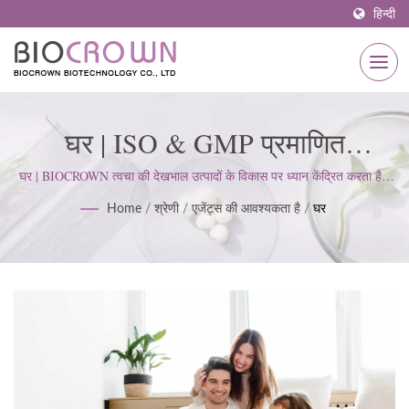
हिन्दी
घर | ISO & GMP प्रमाणित
स्किनकेयर निर्माता 1977 से |
घर | BIOCROWN त्वचा की देखभाल उत्पादों के विकास पर ध्यान केंद्रित करता है।
हम ISO22716 और गुड मैन्युफैक्चरिंग प्रैक्टिसेज (GMP) मानकों का पालन करते हैं;
BIOCROWN
Home
/
श्रेणी
/
एजेंट्स की आवश्यकता है
/
घर
ग्राहक की अपेक्षाओं को पूरा करने के लिए एक सख्त दृष्टिकोण बनाए रखते हैं।