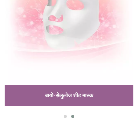
बायो-सेलुलोज शीट मास्क