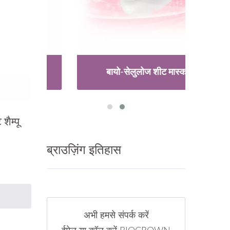
बायो-सेलुलोज शीट मास्क
शैम्पू
ब्राउज़िंग इतिहास
अभी हमसे संपर्क करें