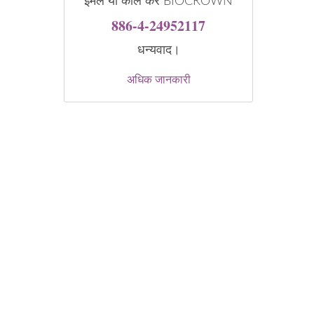
ईमेल या कॉल करें BIOCROWN
886-4-24952117
धन्यवाद।
अधिक जानकारी