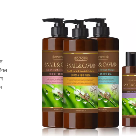
ान
ल ऑयल
ंग
ान