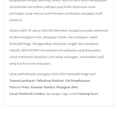
pengalaman dengan teknologi terkini, BIOCROWN terus menyediakan
penyelesaian kecantikan pelbagai yang boleh dipercayai untuk
perniagaan yang mencari perkhidmatan pembuatan penjagaan kulit
premium.
Selama lebih 49 tahun, BIOCROWN telah menjadi penyedia terkemuka
produk penjagaan kulit, penjagaan badan, dan penjagaan wajah
berkualiti tinggi. Menggunakan teknologi canggih dan kepakaran
industri, BIOCROWN menawarkan penyelesaian yang disesuaikan
untuk memenuhi keperluan unik setiap pelanggan, memastikan hasil
yang luar biasa dan kepuasan.
Lihat perkhidmatan penjagaan kulit OEM berkualiti tinggi kami
Topeng Lembapan
,
Pelindung Matahari
,
Gel Pengelupasan
,
Pencuci Muka
,
Rawatan Rambut
,
Penjagaan Bibir
,
Cecair Pembersih Solekan
dan jangan ragu untuk
Hubungi Kami
.