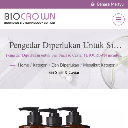
Bahasa Melayu
Pengedar Diperlukan Untuk Siri
Snail & Caviar | Pengilang
Pengedar Diperlukan untuk Siri Snail & Caviar | BIOCROWN memberi
tumpuan kepada pembangunan produk penjagaan kulit. Kami mengikuti
Penjagaan Kulit Bertauliah ISO &
Home
/
Kategori
/
Ejen Diperlukan
/
Mengikut Kategori
/
ISO22716 dan Amalan Pengilangan Baik (GMP); mengekalkan sikap
Siri Snail & Caviar
tegas untuk memenuhi jangkaan pelanggan.
GMP Sejak 1977 | BIOCROWN