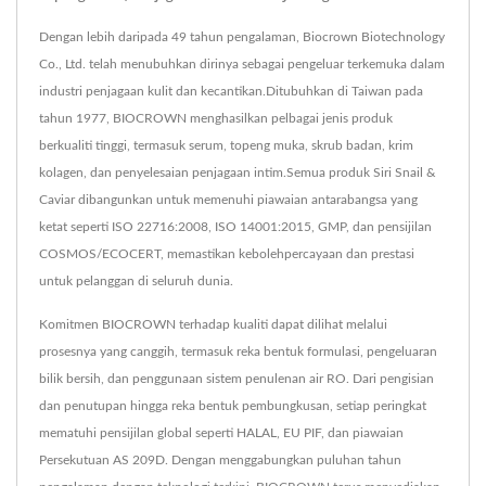
Dengan lebih daripada 49 tahun pengalaman, Biocrown Biotechnology
Co., Ltd. telah menubuhkan dirinya sebagai pengeluar terkemuka dalam
industri penjagaan kulit dan kecantikan.Ditubuhkan di Taiwan pada
tahun 1977, BIOCROWN menghasilkan pelbagai jenis produk
berkualiti tinggi, termasuk serum, topeng muka, skrub badan, krim
kolagen, dan penyelesaian penjagaan intim.Semua produk Siri Snail &
Caviar dibangunkan untuk memenuhi piawaian antarabangsa yang
ketat seperti ISO 22716:2008, ISO 14001:2015, GMP, dan pensijilan
COSMOS/ECOCERT, memastikan kebolehpercayaan dan prestasi
untuk pelanggan di seluruh dunia.
Komitmen BIOCROWN terhadap kualiti dapat dilihat melalui
prosesnya yang canggih, termasuk reka bentuk formulasi, pengeluaran
bilik bersih, dan penggunaan sistem penulenan air RO. Dari pengisian
dan penutupan hingga reka bentuk pembungkusan, setiap peringkat
mematuhi pensijilan global seperti HALAL, EU PIF, dan piawaian
Persekutuan AS 209D. Dengan menggabungkan puluhan tahun