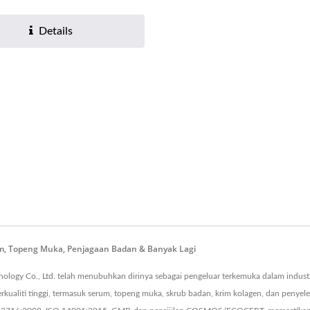
Details
um, Topeng Muka, Penjagaan Badan & Banyak Lagi
logy Co., Ltd. telah menubuhkan dirinya sebagai pengeluar terkemuka dalam industr
ualiti tinggi, termasuk serum, topeng muka, skrub badan, krim kolagen, dan penye