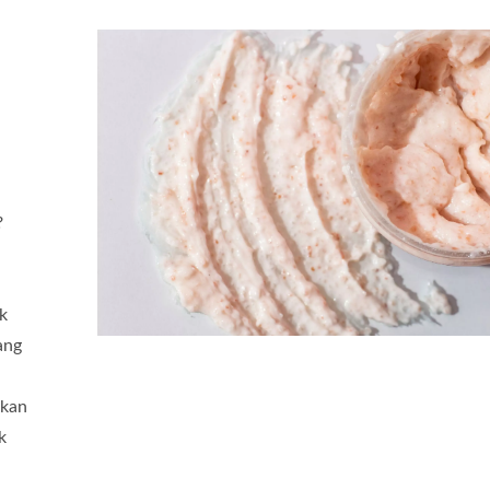
?
k
ang
kkan
k