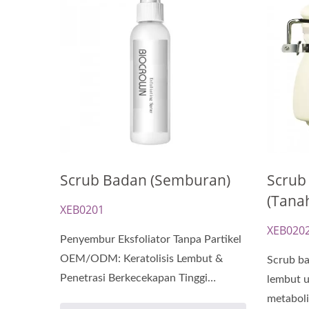
Kapsul Minyak Pembaharuan
T
Scrub Badan (Semburan)
Scrub
(Tana
XEB0201
XEB020
Penyembur Eksfoliator Tanpa Partikel
OEM/ODM: Keratolisis Lembut &
Scrub ba
Penetrasi Berkecekapan Tinggi
lembut 
Generasi...
metaboli