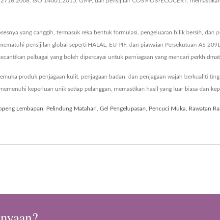
O 22716:2008, ISO 14001:2015, GMP, dan pensijilan COSMOS/ECOCERT, memastikan k
esnya yang canggih, termasuk reka bentuk formulasi, pengeluaran bilik bersih, dan 
 mematuhi pensijilan global seperti HALAL, EU PIF, dan piawaian Persekutuan AS 
ecantikan pelbagai yang boleh dipercayai untuk perniagaan yang mencari perkhidma
uka produk penjagaan kulit, penjagaan badan, dan penjagaan wajah berkualiti ting
enuhi keperluan unik setiap pelanggan, memastikan hasil yang luar biasa dan kep
openg Lembapan
,
Pelindung Matahari
,
Gel Pengelupasan
,
Pencuci Muka
,
Rawatan R
anyaan?