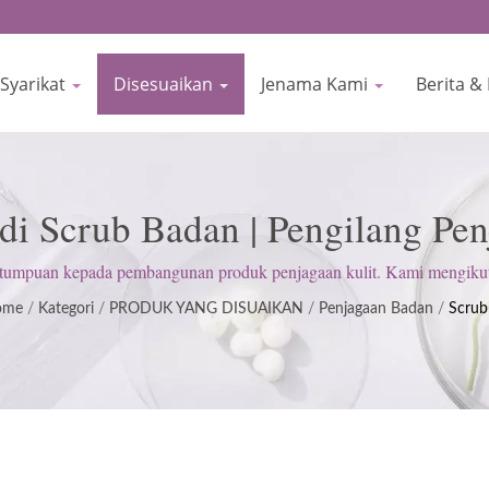
Syarikat
Disesuaikan
Jenama Kami
Berita &
di Scrub Badan | Pengilang Pen
O & GMP Sejak 1977 | BIOCR
uan kepada pembangunan produk penjagaan kulit. Kami mengikuti
mengekalkan sikap tegas untuk memenuhi jangkaan pelanggan.
ome
/
Kategori
/
PRODUK YANG DISUAIKAN
/
Penjagaan Badan
/
Scrub