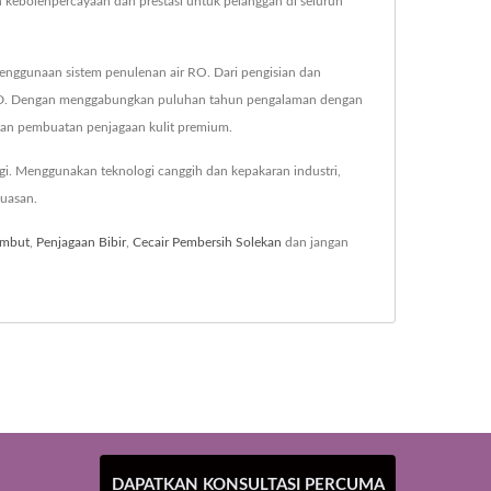
ebolehpercayaan dan prestasi untuk pelanggan di seluruh
penggunaan sistem penulenan air RO. Dari pengisian dan
209D. Dengan menggabungkan puluhan tahun pengalaman dengan
tan pembuatan penjagaan kulit premium.
gi. Menggunakan teknologi canggih dan kepakaran industri,
uasan.
ambut
,
Penjagaan Bibir
,
Cecair Pembersih Solekan
dan jangan
DAPATKAN KONSULTASI PERCUMA