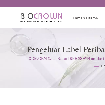
Laman Utama
Pengeluar Label Periba
IS
ODM/OEM Scrub Badan | BIOCROWN memberi tump
H