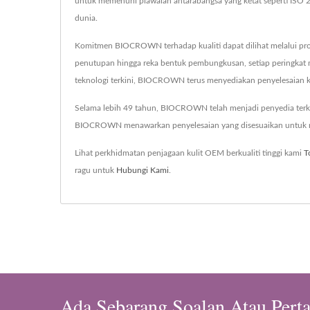
untuk memenuhi piawaian antarabangsa yang ketat seperti IS
dunia.
Komitmen BIOCROWN terhadap kualiti dapat dilihat melalui pros
penutupan hingga reka bentuk pembungkusan, setiap peringkat
teknologi terkini, BIOCROWN terus menyediakan penyelesaian k
Selama lebih 49 tahun, BIOCROWN telah menjadi penyedia terkem
BIOCROWN menawarkan penyelesaian yang disesuaikan untuk mem
Lihat perkhidmatan penjagaan kulit OEM berkualiti tinggi kami
T
ragu untuk
Hubungi Kami
.
Ada Sebarang Soalan Atau Pert