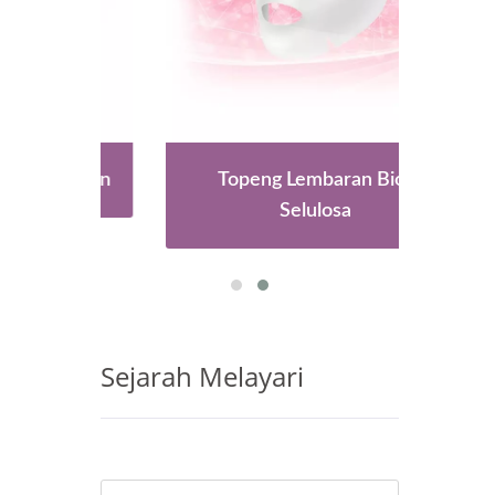
aruan
Topeng Lembaran Bio-
Kap
Selulosa
Sejarah Melayari