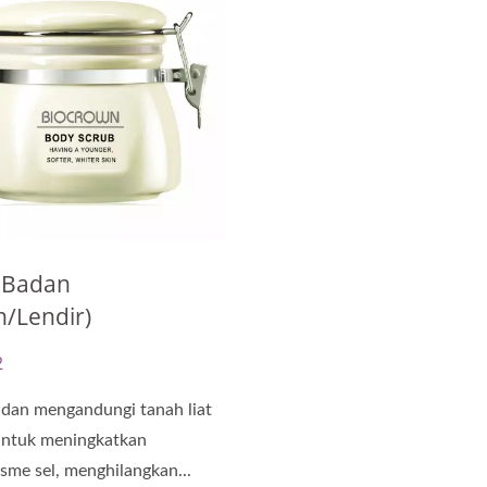
openg Lembaran Bio-
Kapsul Minyak Pembah
Selulosa
 Badan
h/Lendir)
2
dan mengandungi tanah liat
untuk meningkatkan
sme sel, menghilangkan...