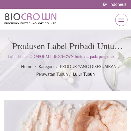
Indonesia
Produsen Label Pribadi Untuk
Body Scrub | Produsen Skincare
Lulur Badan ODM/OEM | BIOCROWN berfokus pada pengembangan
produk perawatan kulit. Kami mengikuti standar ISO22716 dan Praktik
Bersertifikat ISO & GMP Sejak
Home
/
Kategori
/
PRODUK YANG DISESUAIKAN
/
Manufaktur yang Baik (GMP); menjunjung tinggi sikap ketat untuk
Perawatan Tubuh
/
Lulur Tubuh
memenuhi harapan pelanggan.
1977 | BIOCROWN