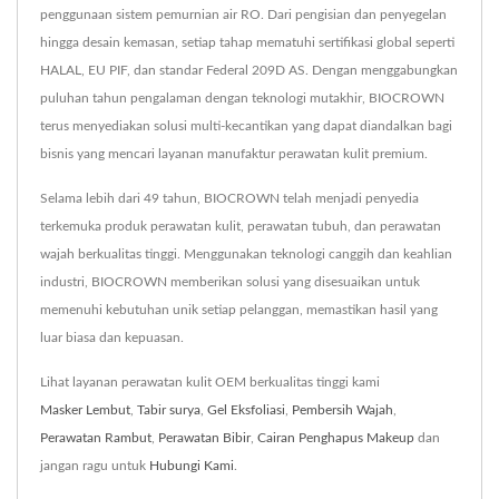
penggunaan sistem pemurnian air RO. Dari pengisian dan penyegelan
hingga desain kemasan, setiap tahap mematuhi sertifikasi global seperti
HALAL, EU PIF, dan standar Federal 209D AS. Dengan menggabungkan
puluhan tahun pengalaman dengan teknologi mutakhir, BIOCROWN
terus menyediakan solusi multi-kecantikan yang dapat diandalkan bagi
bisnis yang mencari layanan manufaktur perawatan kulit premium.
Selama lebih dari 49 tahun, BIOCROWN telah menjadi penyedia
terkemuka produk perawatan kulit, perawatan tubuh, dan perawatan
wajah berkualitas tinggi. Menggunakan teknologi canggih dan keahlian
industri, BIOCROWN memberikan solusi yang disesuaikan untuk
memenuhi kebutuhan unik setiap pelanggan, memastikan hasil yang
luar biasa dan kepuasan.
Lihat layanan perawatan kulit OEM berkualitas tinggi kami
Masker Lembut
,
Tabir surya
,
Gel Eksfoliasi
,
Pembersih Wajah
,
Perawatan Rambut
,
Perawatan Bibir
,
Cairan Penghapus Makeup
dan
jangan ragu untuk
Hubungi Kami
.