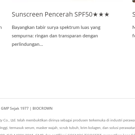
Sunscreen Pencerah SPF50★★★
n
Bayangkan tabir surya spektrum luas yang
M
sempurna: ringan dan transparan dengan
f
perlindungan...
O & GMP Sejak 1977 | BIOCROWN
Co., Ltd. telah membuktikan dirinya sebagai produsen terkemuka di industri perawat
i, termasuk serum, masker wajah, scrub tubuh, krim kolagen, dan solusi perawata