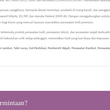
2008, ISO 14001:2015, GMP, dan sertifikasi COSMOS/ECOCERT, memastikan keandalan
roses canggihnya, termasuk desain formulasi, produksi di ruang bersih, dan penggu
bal seperti HALAL, EU PIF, dan standar Federal 209D AS. Dengan menggabungkan pu
n bagi bisnis yang mencari layanan manufaktur perawatan kulit premium.
erkemuka produk perawatan kulit, perawatan tubuh, dan perawatan wajah berkualitas
kebutuhan unik setiap pelanggan, memastikan hasil yang luar biasa dan kepuasan.
r Lembut
,
Tabir surya
,
Gel Eksfoliasi
,
Pembersih Wajah
,
Perawatan Rambut
,
Perawatan
rmintaan?