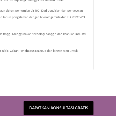
 dan kinerja bagi pelanggan di seluruh dunia.
naan sistem pemurnian air RO. Dari pengisian dan penyegelan
luhan tahun pengalaman dengan teknologi mutakhir, BIOCROWN
 tinggi. Menggunakan teknologi canggih dan keahlian industri,
 Bibir
,
Cairan Penghapus Makeup
dan jangan ragu untuk
DAPATKAN KONSULTASI GRATIS