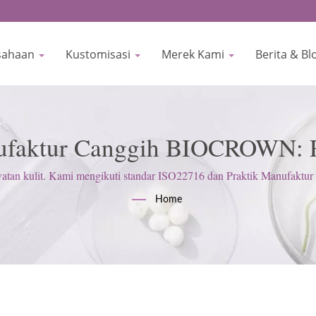
sahaan
Kustomisasi
Merek Kami
Berita & B
nufaktur Canggih BIOCROWN: 
& Kontrol Kualitas
 kulit. Kami mengikuti standar ISO22716 dan Praktik Manufaktur ya
memenuhi harapan pelanggan.
Home