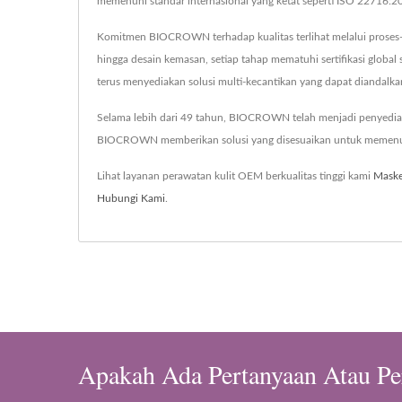
memenuhi standar internasional yang ketat seperti ISO 22716:
Komitmen BIOCROWN terhadap kualitas terlihat melalui proses-p
hingga desain kemasan, setiap tahap mematuhi sertifikasi glo
terus menyediakan solusi multi-kecantikan yang dapat diandalka
Selama lebih dari 49 tahun, BIOCROWN telah menjadi penyedia t
BIOCROWN memberikan solusi yang disesuaikan untuk memenuhi 
Lihat layanan perawatan kulit OEM berkualitas tinggi kami
Maske
Hubungi Kami
.
Apakah Ada Pertanyaan Atau Pe