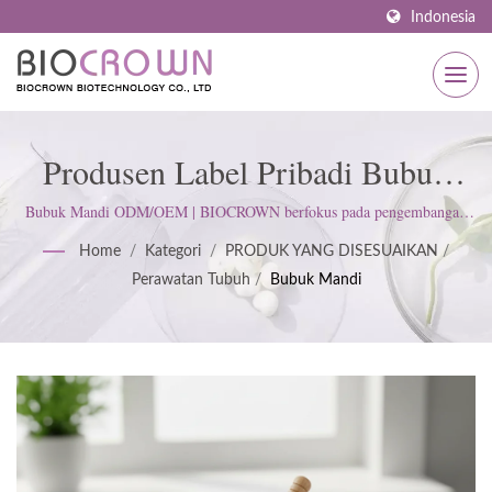
Indonesia
Produsen Label Pribadi Bubuk
Mandi | Produsen Skincare
Bubuk Mandi ODM/OEM | BIOCROWN berfokus pada pengembangan
produk perawatan kulit. Kami mengikuti standar ISO22716 dan Praktik
Bersertifikat ISO & GMP Sejak
Home
/
Kategori
/
PRODUK YANG DISESUAIKAN
/
Manufaktur yang Baik (GMP); menjunjung tinggi sikap ketat untuk
Perawatan Tubuh
/
Bubuk Mandi
memenuhi harapan pelanggan.
1977 | BIOCROWN