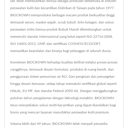
Ltd. telah membuktikan dirinya sebagai produsen terkemuka di industri
perawatan kulit dan kecantikan.Didirikan di Taiwan pada tahun 1977,
BIOCROWN memproduksi berbagai macam produk berkualitas tinggi,
termasuk serum, masker wajah, scrub tubuh, krim kolagen, dan solusi
perawatan intim.Semua produk Bubuk Mandi dikembangkan untuk
memenuhi standar internasional yang ketat seperti ISO 22716:2008,
ISO 14001:2015, GMP, dan sertifikasi COSMOS/ECOCERT,
memastikan keandalan dan kinerja bagi pelanggan di seluruh dunia.
Komitmen BIOCROWN terhadap kualitas terlihat melalui proses-proses
canggihnya, termasuk desain formulasi, produksi di ruang bersih, dan
penggunaan sistem pemurnian air RO. Dari pengisian dan penyegelan
hingga desain kemasan, setiap tahap mematuhi sertifikasi global seperti
HALAL, EU PIF, dan standar Federal 209D AS. Dengan menggabungkan
puluhan tahun pengalaman dengan teknologi mutakhir, BIOCROWN
terus menyediakan solusi multi-kecantikan yang dapat diandalkan bagi
bisnis yang mencari layanan manufaktur perawatan kulit premium.
Selama lebih dari 49 tahun, BIOCROWN telah menjadi penyedia