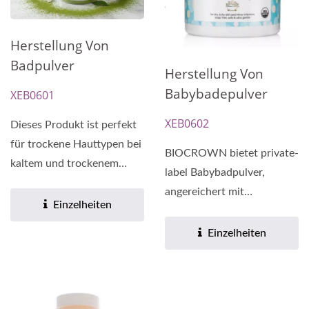
Herstellung Von
Badpulver
Herstellung Von
Babybadepulver
XEB0601
XEB0602
Dieses Produkt ist perfekt
für trockene Hauttypen bei
BIOCROWN bietet private-
kaltem und trockenem
label Babybadpulver,
Wetter, da es eine...
angereichert mit
Einzelheiten
natürlichen und
feuchtigkeitsspendenden...
Einzelheiten