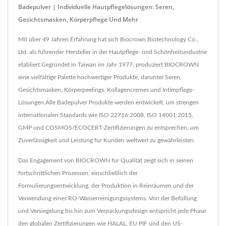
Badepulver | Individuelle Hautpflegelösungen: Seren,
Gesichtsmasken, Körperpflege Und Mehr
Mit über 49 Jahren Erfahrung hat sich Biocrown Biotechnology Co.,
Ltd. als führender Hersteller in der Hautpflege- und Schönheitsindustrie
etabliert.Gegründet in Taiwan im Jahr 1977, produziert BIOCROWN
eine vielfältige Palette hochwertiger Produkte, darunter Seren,
Gesichtsmasken, Körperpeelings, Kollagencremes und Intimpflege-
Lösungen.Alle Badepulver Produkte werden entwickelt, um strengen
internationalen Standards wie ISO 22716:2008, ISO 14001:2015,
GMP und COSMOS/ECOCERT-Zertifizierungen zu entsprechen, um
Zuverlässigkeit und Leistung für Kunden weltweit zu gewährleisten.
Das Engagement von BIOCROWN für Qualität zeigt sich in seinen
fortschrittlichen Prozessen, einschließlich der
Formulierungsentwicklung, der Produktion in Reinräumen und der
Verwendung eines RO-Wasserreinigungssystems. Von der Befüllung
und Versiegelung bis hin zum Verpackungsdesign entspricht jede Phase
den globalen Zertifizierungen wie HALAL, EU PIF und den US-