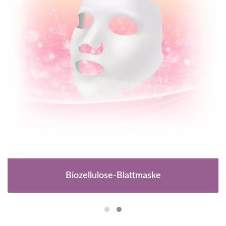
Biozellulose-Blattmaske