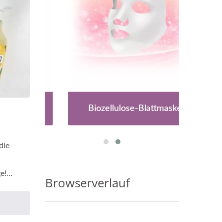
ln
Biozellulose-Blattmaske
E
die
e!
Browserverlauf