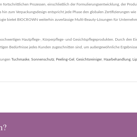
 fortschrittlichen Prozessen, einschließlich der Formulierungsentwicklung, der Pro
is hin zum Verpackungsdesign entspricht jede Phase den globalen Zertifizierungen 
logie bietet BIOCROWN weiterhin zuverlässige Multi-Beauty-Lösungen für Unternehm
chwertigen Hautpflege-, Körperpflege- und Gesichtspflegeprodukten. Durch den Einsa
igen Bedürfnisse jedes Kunden zugeschnitten sind, um außergewöhnliche Ergebnisse 
stungen
Tuchmaske
,
Sonnenschutz
,
Peeling-Gel
,
Gesichtsreiniger
,
Haarbehandlung
,
Li
n?