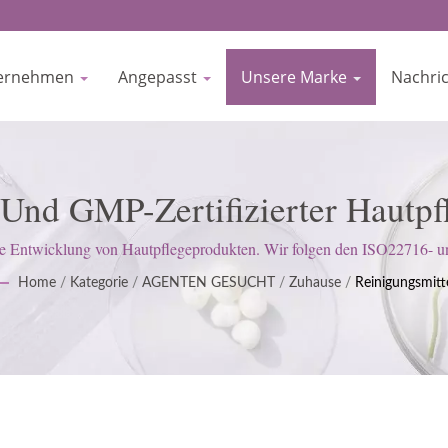
ernehmen
Angepasst
Unsere Marke
Nachri
Und GMP-Zertifizierter Hautpfl
BIOCROWN
ie Entwicklung von Hautpflegeprodukten. Wir folgen den ISO22716- 
lten eine strenge Haltung ein, um die Erwartungen der Kunden zu erfüll
Home
/
Kategorie
/
AGENTEN GESUCHT
/
Zuhause
/
Reinigungsmitt