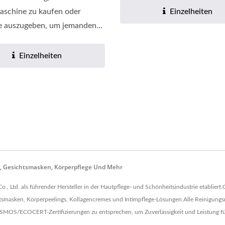
schine zu kaufen oder
Einzelheiten
 auszugeben, um jemanden...
Einzelheiten
en, Gesichtsmasken, Körperpflege Und Mehr
o., Ltd. als führender Hersteller in der Hautpflege- und Schönheitsindustrie etabli
chtsmasken, Körperpeelings, Kollagencremes und Intimpflege-Lösungen.Alle Reinigungs
S/ECOCERT-Zertifizierungen zu entsprechen, um Zuverlässigkeit und Leistung für