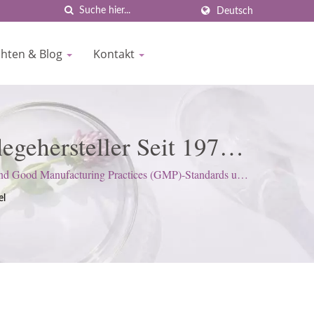
Deutsch
chten & Blog
Kontakt
egehersteller Seit 1977 |
und Good Manufacturing Practices (GMP)-Standards und
en.
el