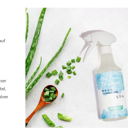
auf
nser
el,
lver