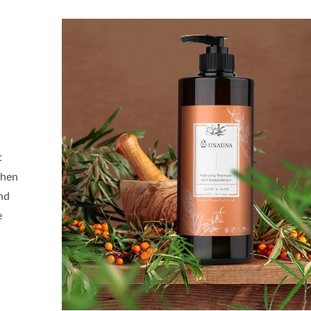
t
chen
nd
e