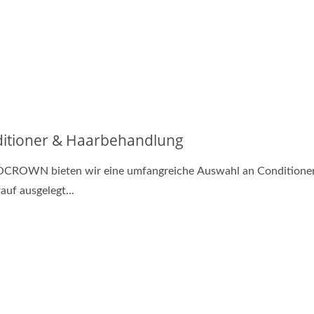
itioner & Haarbehandlung
OCROWN bieten wir eine umfangreiche Auswahl an Conditioner
auf ausgelegt...
ozellulose-Blattmaske
Erneuerungsölkapse