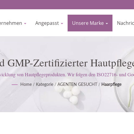
ernehmen
Angepasst
Unsere Marke
Nachri
d GMP-Zertifizierter Hautpflegeh
BIOCROWN
wicklung von Hautpflegeprodukten. Wir folgen den ISO22716- und Goo
eine strenge Haltung ein, um die Erwartungen der Kunden zu erfüllen.
Home
/
Kategorie
/
AGENTEN GESUCHT
/
Haarpflege