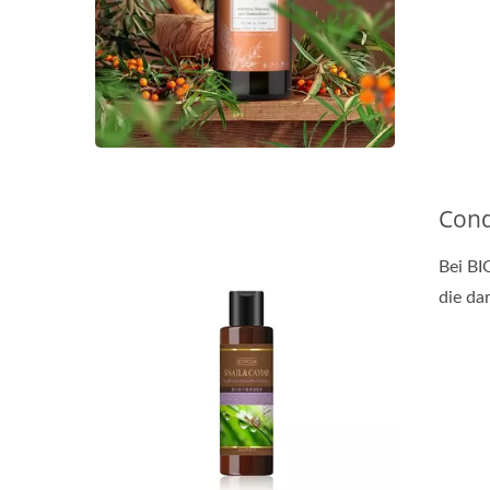
Cond
Bei BI
die dar
Erneuerungsölkapseln
Bi