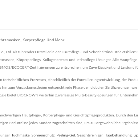
sichtsmasken, Körperpflege Und Mehr
o., Ltd. als führender Hersteller in der Hautpflege- und Schönheitsindustrie etabli
chtsmasken, Körperpeelings, Kollagencremes und Intimpflege-Lösungen.Alle Haarpflege
S/ECOCERT-Zertifizierungen zu entsprechen, um Zuverlässigkeit und Leistung für
 fortschrittlichen Prozessen, einschließlich der Formulierungsentwicklung, der Pro
is hin zum Verpackungsdesign entspricht jede Phase den globalen Zertifizierungen 
logie bietet BIOCROWN weiterhin zuverlässige Multi-Beauty-Lösungen für Unternehm
chwertigen Hautpflege-, Körperpflege- und Gesichtspflegeprodukten. Durch den Einsa
igen Bedürfnisse jedes Kunden zugeschnitten sind, um außergewöhnliche Ergebnisse 
stungen
Tuchmaske
,
Sonnenschutz
,
Peeling-Gel
,
Gesichtsreiniger
,
Haarbehandlung
,
Li