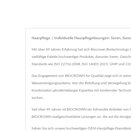
Haarpflege | Individuelle Hautpflegelösungen: Seren, Ge
Mit über 49 Jahren Erfahrung hat sich Biocrown Biotechnology C
vielfältige Palette hochwertiger Produkte, darunter Seren, Gesi
Standards wie ISO 22716:2008, ISO 14001:2015, GMP und COSMO
Das Engagement von BIOCROWN für Qualität zeigt sich in seinen
Wasserreinigungssystems. Von der Befüllung und Versiegelung b
Kombination jahrzehntelanger Expertise mit modernster Techno
suchen.
Seit über 49 Jahren ist BIOCROWN ein führender Anbieter von ho
BIOCROWN maßgeschneiderte Lösungen an, die auf die einzigart
Sehen Sie sich unsere hochwertigen OEM-Hautpflege-Dienstlei