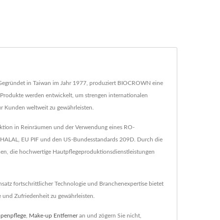
ert.Gegründet in Taiwan im Jahr 1977, produziert BIOCROWN eine
 Produkte werden entwickelt, um strengen internationalen
 Kunden weltweit zu gewährleisten.
duktion in Reinräumen und der Verwendung eines RO-
wie HALAL, EU PIF und den US-Bundesstandards 209D. Durch die
en, die hochwertige Hautpflegeproduktionsdienstleistungen
tz fortschrittlicher Technologie und Branchenexpertise bietet
und Zufriedenheit zu gewährleisten.
ppenpflege
,
Make-up Entferner
an und zögern Sie nicht,