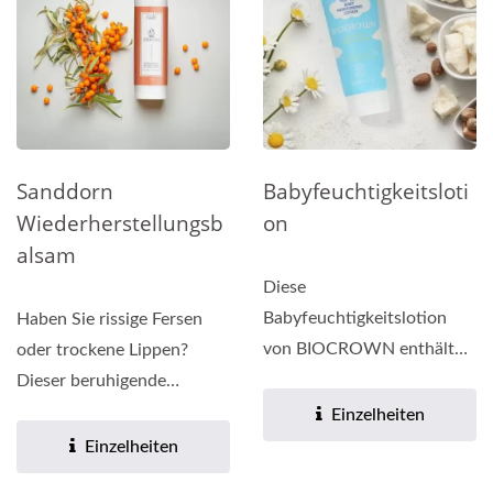
Sanddorn
Babyfeuchtigkeitsloti
Wiederherstellungsb
On
Alsam
Diese
Babyfeuchtigkeitslotion
Haben Sie rissige Fersen
von BIOCROWN enthält
oder trockene Lippen?
Aloe, Sheabutter und
Dieser beruhigende
Kamille, die duftfrei...
Sanddornbalsam von UNA
Einzelheiten
ist ein Allzweckbalsam,...
Einzelheiten