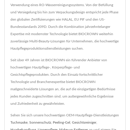
Verwendung eines RO-Wasserreinigungssystems. Von der Befüllung
und Versiegelung bis hin zum Verpackungsdesign entspricht jede Phase
den globalen Zertifizierungen wie HALAL, EU PIF und den US-
Bundesstandards 209D. Durch die Kombination jahrzehntelanger
Expertise mit modernster Technologie bietet BIOCROWN weiterhin
zuverlässige Multi-Beauty-Lösungen für Unternehmen, die hochwertige
Hautpflegeproduktionsdienstleistungen suchen.
Seit über 49 Jahren ist BIOCROWN ein führender Anbieter von
hochwertigen Hautpflege-, Körperpflege- und
Gesichtspflegeprodukten. Durch den Einsatz fortschrittlicher
Technologie und Branchenexpertise bietet BIOCROWN
maßgeschneiderte Lösungen an, die auf die einzigartigen Bedürfnisse
jedes Kunden zugeschnitten sind, um außergewöhnliche Ergebnisse
und Zufriedenheit zu gewährleisten.
Sehen Sie sich unsere hochwertigen OEM-Hautpflege-Dienstleistungen
Tuchmaske
,
Sonnenschutz
,
Peeling-Gel
,
Gesichtsreiniger
,
Haarbehandlung
,
Lippenpflege
,
Make-up Entferner
an und zögern Sie