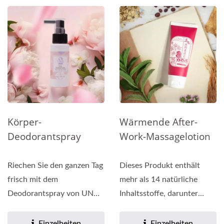
Körper-
Wärmende After-
Deodorantspray
Work-Massagelotion
Riechen Sie den ganzen Tag
Dieses Produkt enthält
frisch mit dem
mehr als 14 natürliche
Deodorantspray von UNA.
Inhaltsstoffe, darunter
Dieses Körperspray ist mit
Lavandula-Öl, Sojabohne,...
verschiedenen...
Einzelheiten
Einzelheiten