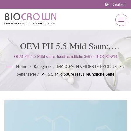
Deutsch
OEM PH 5.5 Mild Saure,
Hautfreundliche Seife | ISO- Und
OEM PH 5.5 Mild saure, hautfreundliche Seife | BIOCROWN
konzentriert sich auf die Entwicklung von Hautpflegeprodukten. Wir
GMP-Zertifizierter
Home
/
Kategorie
/
MAßGESCHNEIDERTE PRODUKTE
/
folgen den ISO22716- und Good Manufacturing Practices (GMP)-
Seifenserie
/
PH 5.5 Mild Saure Hautfreundliche Seife
Standards und halten eine strenge Haltung ein, um die Erwartungen der
Hautpflegehersteller Seit 1977 |
Kunden zu erfüllen.
BIOCROWN