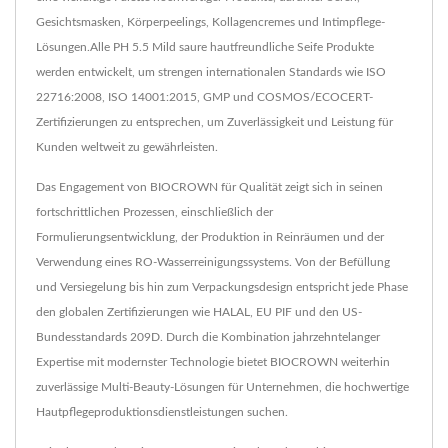
Gesichtsmasken, Körperpeelings, Kollagencremes und Intimpflege-
Lösungen.Alle PH 5.5 Mild saure hautfreundliche Seife Produkte
werden entwickelt, um strengen internationalen Standards wie ISO
22716:2008, ISO 14001:2015, GMP und COSMOS/ECOCERT-
Zertifizierungen zu entsprechen, um Zuverlässigkeit und Leistung für
Kunden weltweit zu gewährleisten.
Das Engagement von BIOCROWN für Qualität zeigt sich in seinen
fortschrittlichen Prozessen, einschließlich der
Formulierungsentwicklung, der Produktion in Reinräumen und der
Verwendung eines RO-Wasserreinigungssystems. Von der Befüllung
und Versiegelung bis hin zum Verpackungsdesign entspricht jede Phase
den globalen Zertifizierungen wie HALAL, EU PIF und den US-
Bundesstandards 209D. Durch die Kombination jahrzehntelanger
Expertise mit modernster Technologie bietet BIOCROWN weiterhin
zuverlässige Multi-Beauty-Lösungen für Unternehmen, die hochwertige
Hautpflegeproduktionsdienstleistungen suchen.