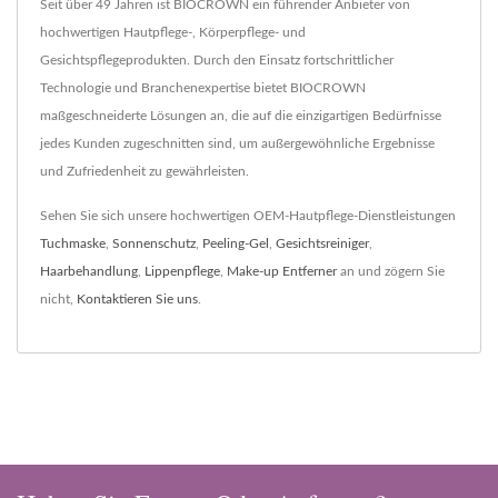
Seit über 49 Jahren ist BIOCROWN ein führender Anbieter von
hochwertigen Hautpflege-, Körperpflege- und
Gesichtspflegeprodukten. Durch den Einsatz fortschrittlicher
Technologie und Branchenexpertise bietet BIOCROWN
maßgeschneiderte Lösungen an, die auf die einzigartigen Bedürfnisse
jedes Kunden zugeschnitten sind, um außergewöhnliche Ergebnisse
und Zufriedenheit zu gewährleisten.
Sehen Sie sich unsere hochwertigen OEM-Hautpflege-Dienstleistungen
Tuchmaske
,
Sonnenschutz
,
Peeling-Gel
,
Gesichtsreiniger
,
Haarbehandlung
,
Lippenpflege
,
Make-up Entferner
an und zögern Sie
nicht,
Kontaktieren Sie uns
.