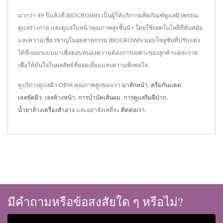
มากว่า 49 ปีแล้วที่ BIOCROWN เป็นผู้ให้บริการผลิตภัณฑ์ดูแลผิวพรรณ
ดูแลร่างกาย และดูแลใบหน้าคุณภาพสูงชั้นนำ โดยใช้เทคโนโลยีที่ทันสมัย
และความเชี่ยวชาญในอุตสาหกรรม BIOCROWN มอบโซลูชันที่ปรับแต่ง
ได้ซึ่งออกแบบมาเพื่อตอบสนองความต้องการเฉพาะของลูกค้าแต่ละราย
เพื่อให้มั่นใจในผลลัพธ์ที่ยอดเยี่ยมและความพึงพอใจ.
ดูบริการดูแลผิว OEM คุณภาพสูงของเรา
มาส์กหน้า
,
ครีมกันแดด
,
เจลขัดผิว
,
เจลล้างหน้า
,
การบำบัดเส้นผม
,
การดูแลริมฝีปาก
,
น้ำยาล้างเครื่องสำอาง
และอย่าลังเลที่จะ
ติดต่อเรา
.
มีคำถามหรือข้อสงสัยใด ๆ หรือไม่?