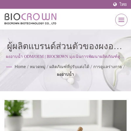
ไทย
ผู้ผลิตแบรนด์ส่วนตัวของผงอาบ
น้ำ | ผู้ผลิตผลิตภัณฑ์ดูแลผิวที่ได้
ผงอาบน้ำ ODM/OEM | BIOCROWN มุ่งเน้นการพัฒนาผลิตภัณฑ์ดูแล
ผิว เราปฏิบัติตามมาตรฐาน ISO22716 และหลักการผลิตที่ดี (GMP)
รับการรับรอง ISO & GMP ตั้งแต่
Home
/
หมวดหมู่
/
ผลิตภัณฑ์ที่ปรับแต่งได้
/
การดูแลร่างกาย
/
โดยยึดมั่นในทัศนคติที่เข้มงวดเพื่อตอบสนองความคาดหวังของลูกค้า.
ผงอาบน้ำ
ปี 1977 | BIOCROWN