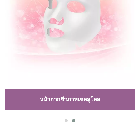
หน้ากากชีวภาพเซลลูโลส