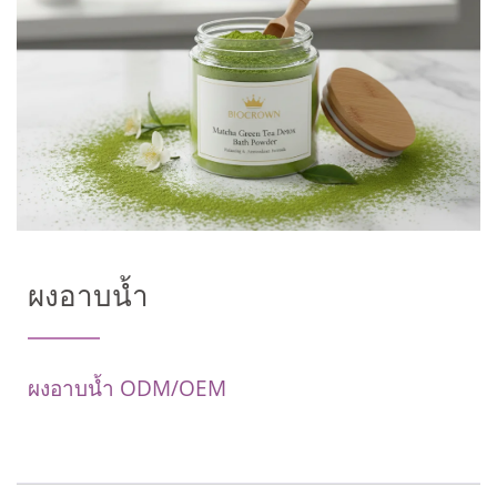
ผงอาบน้ำ
ผงอาบน้ำ ODM/OEM