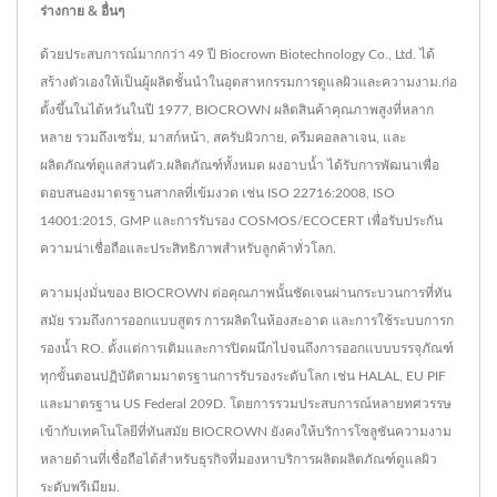
ร่างกาย & อื่นๆ
ด้วยประสบการณ์มากกว่า 49 ปี Biocrown Biotechnology Co., Ltd. ได้
สร้างตัวเองให้เป็นผู้ผลิตชั้นนำในอุตสาหกรรมการดูแลผิวและความงาม.ก่อ
ตั้งขึ้นในไต้หวันในปี 1977, BIOCROWN ผลิตสินค้าคุณภาพสูงที่หลาก
หลาย รวมถึงเซรั่ม, มาสก์หน้า, สครับผิวกาย, ครีมคอลลาเจน, และ
ผลิตภัณฑ์ดูแลส่วนตัว.ผลิตภัณฑ์ทั้งหมด ผงอาบน้ำ ได้รับการพัฒนาเพื่อ
ตอบสนองมาตรฐานสากลที่เข้มงวด เช่น ISO 22716:2008, ISO
14001:2015, GMP และการรับรอง COSMOS/ECOCERT เพื่อรับประกัน
ความน่าเชื่อถือและประสิทธิภาพสำหรับลูกค้าทั่วโลก.
ความมุ่งมั่นของ BIOCROWN ต่อคุณภาพนั้นชัดเจนผ่านกระบวนการที่ทัน
สมัย รวมถึงการออกแบบสูตร การผลิตในห้องสะอาด และการใช้ระบบการก
รองน้ำ RO. ตั้งแต่การเติมและการปิดผนึกไปจนถึงการออกแบบบรรจุภัณฑ์
ทุกขั้นตอนปฏิบัติตามมาตรฐานการรับรองระดับโลก เช่น HALAL, EU PIF
และมาตรฐาน US Federal 209D. โดยการรวมประสบการณ์หลายทศวรรษ
เข้ากับเทคโนโลยีที่ทันสมัย BIOCROWN ยังคงให้บริการโซลูชันความงาม
หลายด้านที่เชื่อถือได้สำหรับธุรกิจที่มองหาบริการผลิตผลิตภัณฑ์ดูแลผิว
ระดับพรีเมียม.