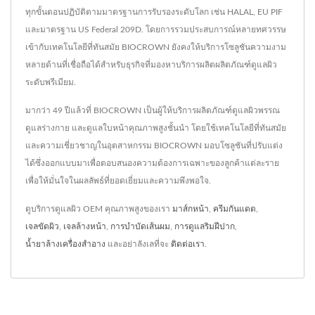
ทุกขั้นตอนปฏิบัติตามมาตรฐานการรับรองระดับโลก เช่น HALAL, EU PIF
และมาตรฐาน US Federal 209D. โดยการรวมประสบการณ์หลายทศวรรษ
เข้ากับเทคโนโลยีที่ทันสมัย BIOCROWN ยังคงให้บริการโซลูชันความงาม
หลายด้านที่เชื่อถือได้สำหรับธุรกิจที่มองหาบริการผลิตผลิตภัณฑ์ดูแลผิว
ระดับพรีเมียม.
มากว่า 49 ปีแล้วที่ BIOCROWN เป็นผู้ให้บริการผลิตภัณฑ์ดูแลผิวพรรณ
ดูแลร่างกาย และดูแลใบหน้าคุณภาพสูงชั้นนำ โดยใช้เทคโนโลยีที่ทันสมัย
และความเชี่ยวชาญในอุตสาหกรรม BIOCROWN มอบโซลูชันที่ปรับแต่ง
ได้ซึ่งออกแบบมาเพื่อตอบสนองความต้องการเฉพาะของลูกค้าแต่ละราย
เพื่อให้มั่นใจในผลลัพธ์ที่ยอดเยี่ยมและความพึงพอใจ.
ดูบริการดูแลผิว OEM คุณภาพสูงของเรา
มาส์กหน้า
,
ครีมกันแดด
,
เจลขัดผิว
,
เจลล้างหน้า
,
การบำบัดเส้นผม
,
การดูแลริมฝีปาก
,
น้ำยาล้างเครื่องสำอาง
และอย่าลังเลที่จะ
ติดต่อเรา
.