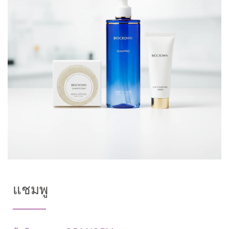
แชมพู