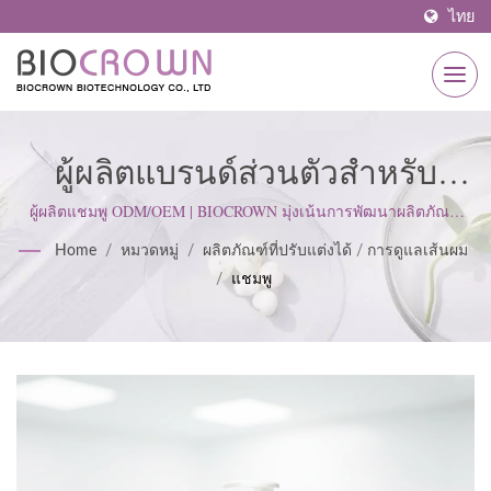
ไทย
ผู้ผลิตแบรนด์ส่วนตัวสำหรับ
แชมพู | ผู้ผลิตผลิตภัณฑ์ดูแลผิวที่
ผู้ผลิตแชมพู ODM/OEM | BIOCROWN มุ่งเน้นการพัฒนาผลิตภัณฑ์
ดูแลผิว เราปฏิบัติตามมาตรฐาน ISO22716 และหลักการผลิตที่ดี
ได้รับการรับรอง ISO & GMP
Home
/
หมวดหมู่
/
ผลิตภัณฑ์ที่ปรับแต่งได้
/
การดูแลเส้นผม
(GMP) โดยยึดมั่นในทัศนคติที่เข้มงวดเพื่อตอบสนองความคาดหวังของ
/
แชมพู
ลูกค้า.
ตั้งแต่ปี 1977 | BIOCROWN