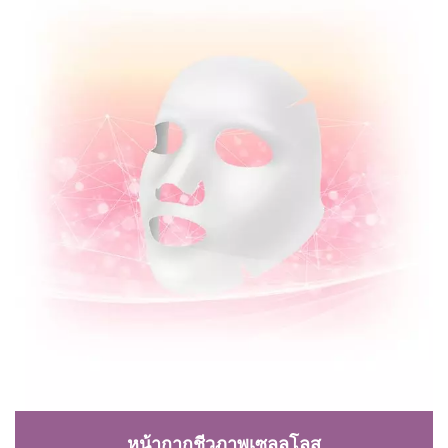
หน้ากากชีวภาพเซลลูโลส