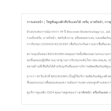
การแต่งหน้า | โซลูชันดูแลผิวที่ปรับแต่งได้: เซรั่ม, มาสก์หน้า, การ
ด้วยประสบการณ์มากกว่า 49 ปี Biocrown Biotechnology Co., Ltd.
รวมถึงเซรั่ม, มาสก์หน้า, สครับผิวกาย, ครีมคอลลาเจน, และผลิต
การรับรอง COSMOS/ECOCERT เพื่อรับประกันความน่าเชื่อถือและปร
ความมุ่งมั่นของ BIOCROWN ต่อคุณภาพนั้นชัดเจนผ่านกระบวนการ
ทุกขั้นตอนปฏิบัติตามมาตรฐานการรับรองระดับโลก เช่น HALAL,
หลายด้านที่เชื่อถือได้สำหรับธุรกิจที่มองหาบริการผลิตผลิตภัณฑ์ดูแ
มากว่า 49 ปีแล้วที่ BIOCROWN เป็นผู้ให้บริการผลิตภัณฑ์ดูแลผ
ซึ่งออกแบบมาเพื่อตอบสนองความต้องการเฉพาะของลูกค้าแต่ละราย เ
ดูบริการดูแลผิว OEM คุณภาพสูงของเรา
มาส์กหน้า
,
ครีมกันแดด
,
เ