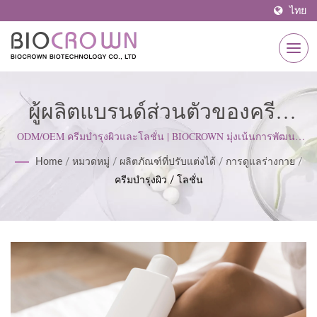
ไทย
ผู้ผลิตแบรนด์ส่วนตัวของครีม
บำรุงผิวและโลชั่น | ผู้ผลิต
ODM/OEM ครีมบำรุงผิวและโลชั่น | BIOCROWN มุ่งเน้นการพัฒนา
ผลิตภัณฑ์ดูแลผิว เราปฏิบัติตามมาตรฐาน ISO22716 และหลักการผลิต
ผลิตภัณฑ์ดูแลผิวที่ได้รับการ
Home
/
หมวดหมู่
/
ผลิตภัณฑ์ที่ปรับแต่งได้
/
การดูแลร่างกาย
/
ที่ดี (GMP) โดยยึดมั่นในทัศนคติที่เข้มงวดเพื่อตอบสนองความคาดหวัง
ครีมบำรุงผิว / โลชั่น
ของลูกค้า.
รับรอง ISO & GMP ตั้งแต่ปี 1977
| BIOCROWN