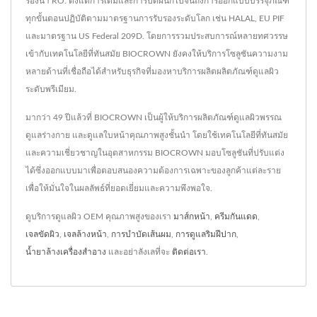
รองน้ำ RO. ตั้งแต่การเติมและการปิดผนึกไปจนถึงการออกแบบบรรจุภัณฑ์
ทุกขั้นตอนปฏิบัติตามมาตรฐานการรับรองระดับโลก เช่น HALAL, EU PIF
และมาตรฐาน US Federal 209D. โดยการรวมประสบการณ์หลายทศวรรษ
เข้ากับเทคโนโลยีที่ทันสมัย BIOCROWN ยังคงให้บริการโซลูชันความงาม
หลายด้านที่เชื่อถือได้สำหรับธุรกิจที่มองหาบริการผลิตผลิตภัณฑ์ดูแลผิว
ระดับพรีเมียม.
มากว่า 49 ปีแล้วที่ BIOCROWN เป็นผู้ให้บริการผลิตภัณฑ์ดูแลผิวพรรณ
ดูแลร่างกาย และดูแลใบหน้าคุณภาพสูงชั้นนำ โดยใช้เทคโนโลยีที่ทันสมัย
และความเชี่ยวชาญในอุตสาหกรรม BIOCROWN มอบโซลูชันที่ปรับแต่ง
ได้ซึ่งออกแบบมาเพื่อตอบสนองความต้องการเฉพาะของลูกค้าแต่ละราย
เพื่อให้มั่นใจในผลลัพธ์ที่ยอดเยี่ยมและความพึงพอใจ.
ดูบริการดูแลผิว OEM คุณภาพสูงของเรา
มาส์กหน้า
,
ครีมกันแดด
,
เจลขัดผิว
,
เจลล้างหน้า
,
การบำบัดเส้นผม
,
การดูแลริมฝีปาก
,
น้ำยาล้างเครื่องสำอาง
และอย่าลังเลที่จะ
ติดต่อเรา
.