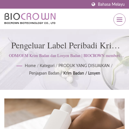
Bahasa Melayu
Pengeluar Label Peribadi Krim
Badan Dan Losyen Badan |
ODM/OEM Krim Badan dan Losyen Badan | BIOCROWN memberi
tumpuan kepada pembangunan produk penjagaan kulit. Kami mengikuti
Pengilang Penjagaan Kulit
Home
/
Kategori
/
PRODUK YANG DISUAIKAN
/
ISO22716 dan Amalan Pengilangan Baik (GMP); mengekalkan sikap
Penjagaan Badan
/
Krim Badan / Losyen
tegas untuk memenuhi jangkaan pelanggan.
Bertauliah ISO & GMP Sejak
1977 | BIOCROWN