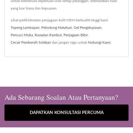
untuk memenuhi keperluan unik setiap pelanggan, memastikan hasil
yang luar biasa dan kepuasan.
Lihat perkhidmatan penjagaan kulit OEM berkualiti tinggi kami
Topeng Lembapan
,
Pelindung Matahari
,
Gel Pengelupasan
,
Pencuci Muka
,
Rawatan Rambut
,
Penjagaan Bibir
,
Cecair Pembersih Solekan
dan jangan ragu untuk
Hubungi Kami
.
Ada Sebarang Soalan Atau Pertanyaan?
DAPATKAN KONSULTASI PERCUMA