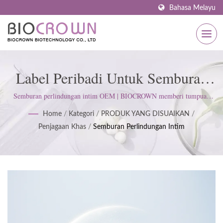
Bahasa Melayu
Label Peribadi Untuk Semburan
Perlindungan Intim | Pengilang
Semburan perlindungan intim OEM | BIOCROWN memberi tumpuan
kepada pembangunan produk penjagaan kulit. Kami mengikuti ISO22716
Penjagaan Kulit Bertauliah ISO &
Home
/
Kategori
/
PRODUK YANG DISUAIKAN
/
dan Amalan Pengilangan Baik (GMP); mengekalkan sikap tegas untuk
Penjagaan Khas
/
Semburan Perlindungan Intim
memenuhi jangkaan pelanggan.
GMP Sejak 1977 | BIOCROWN