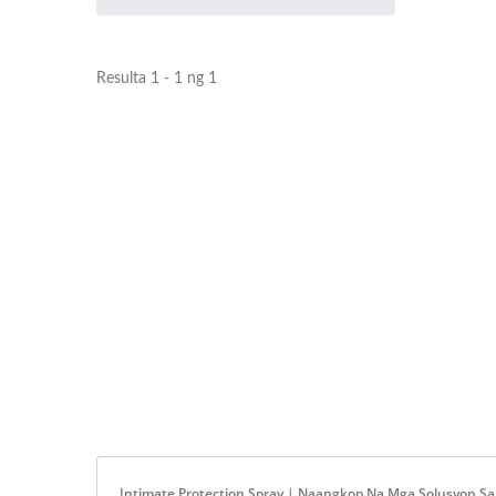
Resulta 1 - 1 ng 1
Intimate Protection Spray | Naangkop Na Mga Solusyon S