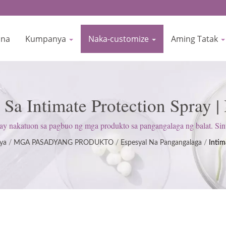
ina
Kumpanya
Naka-customize
Aming Tatak
 Sa Intimate Protection Spray 
e Manufacturer Since 1977 | 
 nakatuon sa pagbuo ng mga produkto sa pangangalaga ng balat. S
(GMP); pinapanatili ang isang mahigpit na saloobin upang masiyahan 
ya
/
MGA PASADYANG PRODUKTO
/
Espesyal Na Pangangalaga
/
Intim