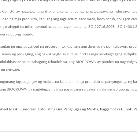
 Co., Ltd. ay nagtatag ng sarili bilang isang nangungunang tagagawa sa industriya ng
dad na mga produkto, kabilang ang mga serum, face mask, body scrub, collagen cre
 ang mahigpit na internasyonal na pamantayan tulad ng ISO 22716:2008, ISO 140
tomer sa buong mundo.
an ng mga advanced na proseso nito, kabilang ang disenyo ng pormulasyon, produks
 disenyo ng packaging, ang bawat yugto ay sumusunod sa mga pandaigdigang sertipik
dalubhasaan sa makabagong teknolohiya, ang BIOCROWN ay patuloy na nagbibigay 
ng skincare.
gunang tagapagbigay ng mataas na kalidad na mga produkto sa pangangalaga ng bal
a, ang BIOCROWN ay nagbibigay ng mga pasadyang solusyon na dinisenyo upang mat
Sheet Mask
,
Sunscreen
,
Exfoliating Gel
,
Panghugas ng Mukha
,
Paggamot sa Buhok
,
Pa