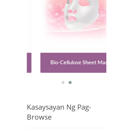
LES
Bio-Cellulose Sheet Mask
RE
Kasaysayan Ng Pag-
Browse