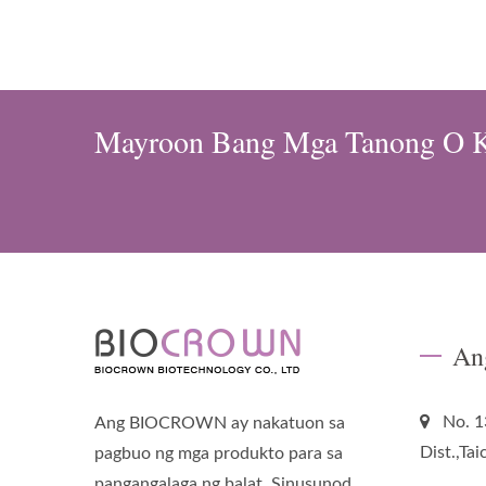
Mayroon Bang Mga Tanong O K
An
No. 1
Ang BIOCROWN ay nakatuon sa
Dist.,Ta
pagbuo ng mga produkto para sa
pangangalaga ng balat. Sinusunod