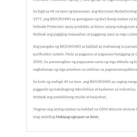
Sa higit sa 49 na taon ng karanasan, ang Biocrown Biotechnology
1977, ang BIOCROWN ay gumagawa ng iba't ibang mataas na kali
Intimate Protection spray produkto ay binuo upang matugunan
tinitiyak ang pagiging maaasahan at pagganap para sa mga cus
Ang pangako ng BIOCROWN sa kalidad ay maliwanag sa pamamagit
purification system. Mula sa pagpuno at pagsasara hanggang sa
209D. Sa pamamagitan ng pagsasama-sama ng mga dekada ng ka
naghahanap ng mga premium na serbisyo sa pagmamanupaktura 
Sa loob ng mahigit 49 na taon, ang BIOCROWN ay naging nangun
paggamit ng makabagong teknolohiya at kaalaman sa industriy
tinitiyak ang pambihirang resulta at kasiyahan.
Tingnan ang aming mataas na kalidad na OEM skincare services
mag-atubiling
Makipag-ugnayan sa Amin
.