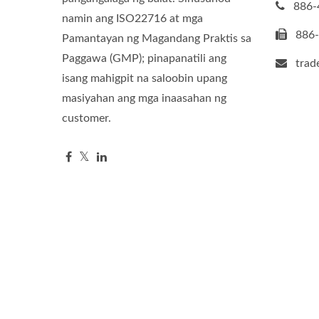
886-
namin ang ISO22716 at mga
886
Pamantayan ng Magandang Praktis sa
Paggawa (GMP); pinapanatili ang
tra
isang mahigpit na saloobin upang
masiyahan ang mga inaasahan ng
customer.