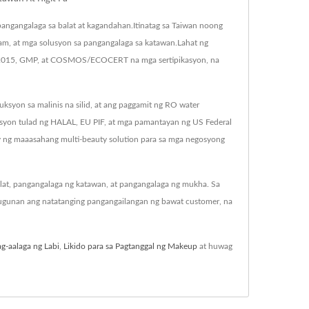
 pangangalaga sa balat at kagandahan.Itinatag sa Taiwan noong
am, at mga solusyon sa pangangalaga sa katawan.Lahat ng
01:2015, GMP, at COSMOS/ECOCERT na mga sertipikasyon, na
yon sa malinis na silid, at ang paggamit ng RO water
asyon tulad ng HALAL, EU PIF, at mga pamantayan ng US Federal
ng maaasahang multi-beauty solution para sa mga negosyong
at, pangangalaga ng katawan, at pangangalaga ng mukha. Sa
ugunan ang natatanging pangangailangan ng bawat customer, na
g-aalaga ng Labi
,
Likido para sa Pagtanggal ng Makeup
at huwag