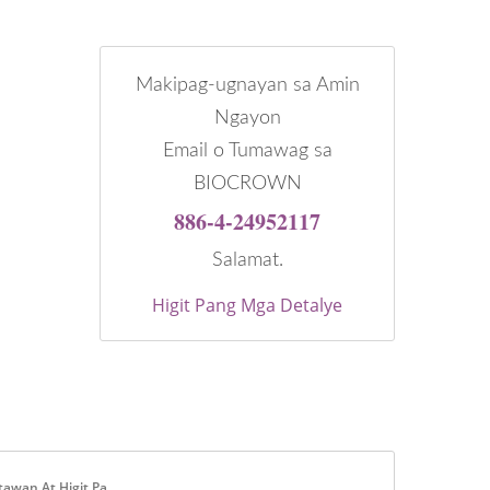
Makipag-ugnayan sa Amin
Ngayon
Email o Tumawag sa
BIOCROWN
886-4-24952117
Salamat.
Higit Pang Mga Detalye
awan At Higit Pa