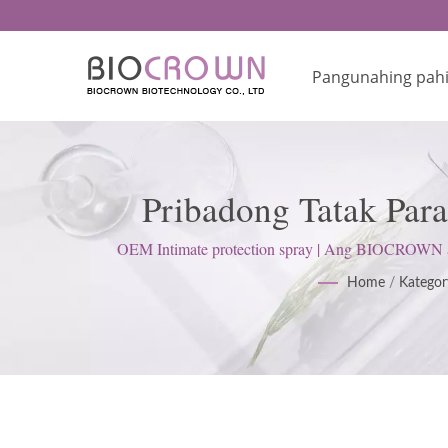
Pangunahing pah
Pribadong Tatak Para
Skincar
OEM Intimate protection spray | Ang BIOCROWN ay
Magandang Praktis sa Paggawa 
Home
/
Kategor