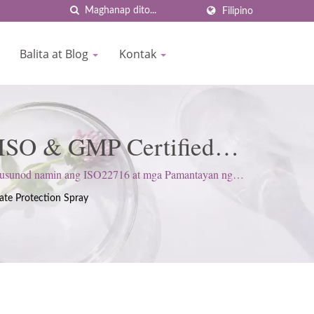
Filipino
Balita at Blog
Kontak
| ISO & GMP Certified
BIOCROWN
inusunod namin ang ISO22716 at mga Pamantayan ng
ang mga inaasahan ng customer.
ate Protection Spray