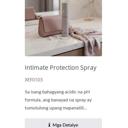
RENEWAL OIL CAPSULES
Bio
Intimate Protection Spray
XEF0103
Sa isang bahagyang acidic na pH
formula, ang banayad na spray ay
tumutulong upang mapanatili...
Mga Detalye