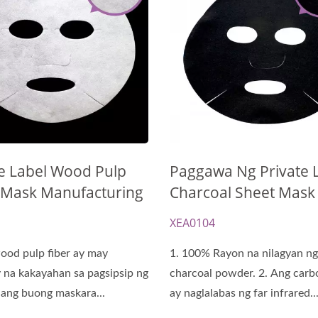
te Label Wood Pulp
Paggawa Ng Private 
 Mask Manufacturing
Charcoal Sheet Mask
1
XEA0104
ood pulp fiber ay may
1. 100% Rayon na nilagyan ng
na kakayahan sa pagsipsip ng
charcoal powder. 2. Ang carbo
t ang buong maskara...
ay naglalabas ng far infrared..