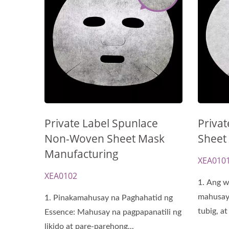
Private Label Spunlace
Priva
Non-Woven Sheet Mask
Sheet
Manufacturing
XEA010
XEA0102
1. Ang w
mahusay 
1. Pinakamahusay na Paghahatid ng
tubig, a
Essence: Mahusay na pagpapanatili ng
likido at pare-parehong...