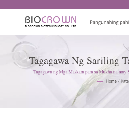
Pangunahing pah
Tagagawa Ng Sariling T
& GMP Certified
Tagagawa ng Mga Maskara para sa Mukha na may Sa
ISO22716 at mga Pamantayan ng Magandang Prakt
Home
/
Kate