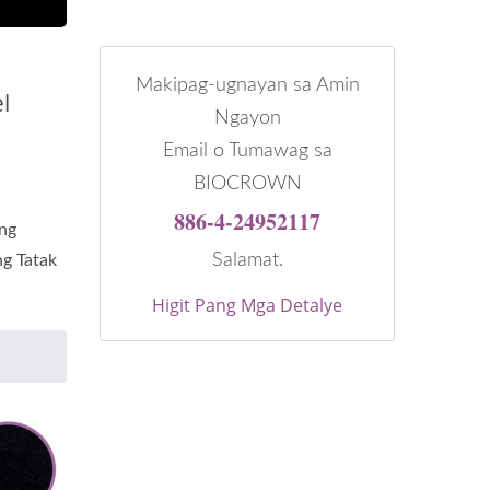
Makipag-ugnayan sa Amin
l
Ngayon
Email o Tumawag sa
BIOCROWN
886-4-24952117
ng
Salamat.
g Tatak
Higit Pang Mga Detalye