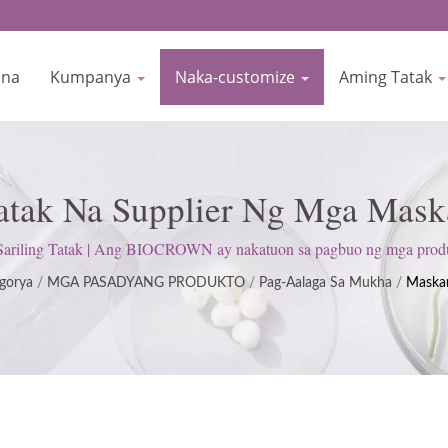
ina
Kumpanya
Naka-customize
Aming Tatak
atak Na Supplier Ng Mga Mask
 Skincare Manufacturer Since
riling Tatak | Ang BIOCROWN ay nakatuon sa pagbuo ng mga produk
is sa Paggawa (GMP); pinapanatili ang isang mahigpit na saloobin 
gorya
/
MGA PASADYANG PRODUKTO
/
Pag-Aalaga Sa Mukha
/
Maska