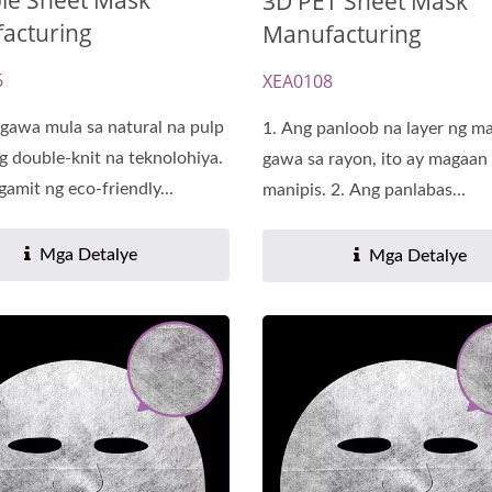
ble Sheet Mask
3D PET Sheet Mask
acturing
Manufacturing
6
XEA0108
gawa mula sa natural na pulp
1. Ang panloob na layer ng m
g double-knit na teknolohiya.
gawa sa rayon, ito ay magaan 
amit ng eco-friendly...
manipis. 2. Ang panlabas...
Mga Detalye
Mga Detalye