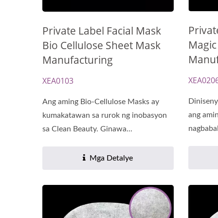
Priva
Private Label Facial Mask
Magic
Bio Cellulose Sheet Mask
Manuf
Manufacturing
XEA020
XEA0103
Diniseny
Ang aming Bio-Cellulose Masks ay
ang amin
kumakatawan sa rurok ng inobasyon
nagbabal
sa Clean Beauty. Ginawa...
Mga Detalye