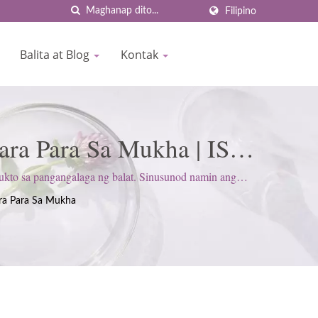
Filipino
Balita at Blog
Kontak
ara Para Sa Mukha | ISO
 1977 | BIOCROWN
to sa pangangalaga ng balat. Sinusunod namin ang
upang masiyahan ang mga inaasahan ng customer.
ra Para Sa Mukha