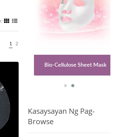
y:
1
2
LES
Bio-Cellulose Sheet Mask
RE
Kasaysayan Ng Pag-
Browse