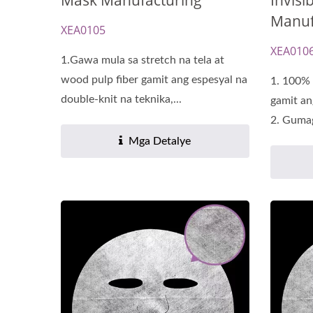
Mask Manufacturing
Invisi
Manuf
XEA0105
XEA010
1.Gawa mula sa stretch na tela at
wood pulp fiber gamit ang espesyal na
1. 100% 
double-knit na teknika,...
gamit an
2. Gumag
Mga Detalye