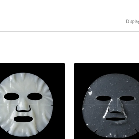
Displa
-Cellulose Sheet Mask
RENEWAL OIL CAPSU