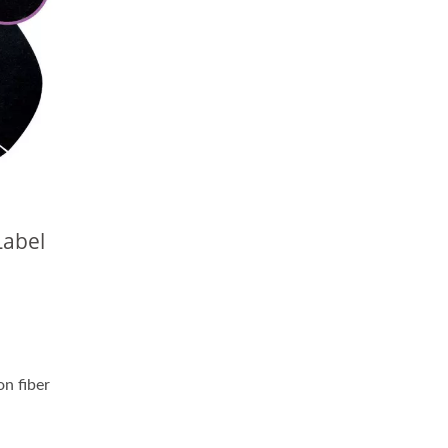
Label
n fiber
.