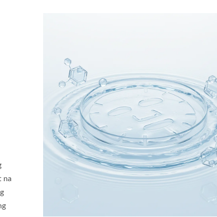
g
 na
ng
ng