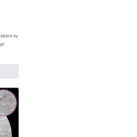
askara ay
at