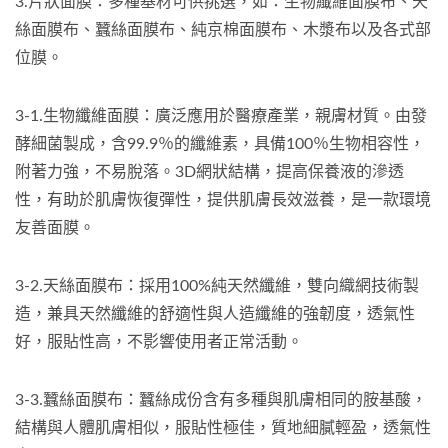
3.片狀面膜：多種基材可供挑選，如：生物纖維面膜布、天
絲面膜布、蠶絲面膜布、純京棉面膜布、木漿布以及各式部
位膜。
3-1.生物纖維面膜：廣泛應用於醫療產業，親膚材質。由發
酵細菌製成，含99.9％的纖維素，具備100％生物相容性，
附著力強，不易脫落。3D網狀結構，提高保養液的滲透
性，有助於肌膚恢復彈性，提供肌膚長效滋養，是一款環境
友善面膜。
3-2.天絲面膜布：採用100%純天然纖維，雙向織網技術製
造，兼具天然纖維的舒適性與人造纖維的強韌度，透氣性
好，服貼性高，不影響使用者正常活動。
3-3.蠶絲面膜布：蠶絲成份含有多種與肌膚相同的胺基酸，
結構與人體肌膚相似，服貼性極佳，質地細膩輕盈，透氣性