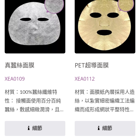
於您的配方★
真蠶絲面膜
PET超導面膜
XEA0109
XEA0112
材質：100%蠶絲纖維特
材質：面膜紙內層採用人造
性： 接觸面使用百分百純
絲，以紮實細密編織工法編
蠶絲，敷感細緻潤滑，且具
織而成形成網狀平整特性：
緊實拉提感，具有極高的服
1.使用起來輕薄無厚重感。
貼度，宛如第二層的肌膚。
2.每張面膜紙外層PET薄膜
細節
細節
此材質吸收精華液後不易蒸
擁有約一千個微氣孔，能與