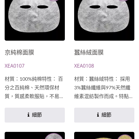
方★
京純棉面膜
蠶絲絨面膜
XEA0107
XEA0108
材質：100%純棉特性： 百
材質：蠶絲絨特性： 採用
分之百純棉、天然環保材
3%蠶絲纖維與97%天然纖
質，質感柔軟服貼，不易產
維素混紡製作而成。特點為
生過敏現象。具有優異的吸
厚薄均勻、基重穩定、質感
水性與保濕性。★主成分及
輕薄，敷感透明清爽無負
細節
細節
功能訴求均可依客戶需求設
擔。★主成分及功能訴求均
計開發專屬於您的配方★
可依客戶需求設計開發專屬