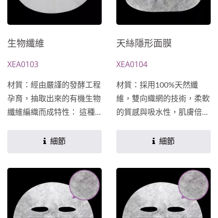
生物纖維
天絲隱形面膜
XEA0103
XEA0104
材質：經由嚴謹的發酵工程
材質：採用100%天然纖
孕育，抽取出來的有機生物
維，雙向織網的技術，柔軟
纖維編織而成特性： 這種
的質感與吸水性，肌膚倍感
天然纖維，較易讓空氣及水
舒適特性...
分通過，柔軟而具有絕佳韌
細節
細節
性，具有良好服貼度及親膚
性，膚感獨特，並且呈現透
光感，為近年來新型高等面
膜專屬用布。★主成分及功
能訴求均可依客戶需求設計