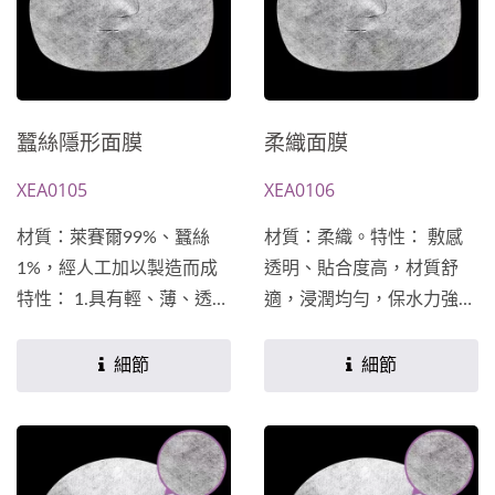
開發專屬於您的配方★
蠶絲隱形面膜
柔織面膜
XEA0105
XEA0106
材質：萊賽爾99%、蠶絲
材質：柔織。特性： 敷感
1%，經人工加以製造而成
透明、貼合度高，材質舒
特性： 1.具有輕、薄、透特
適，浸潤均勻，保水力強。
性，具有類似羽絲縷般的膚
能在吸附大量精華液的同
觸。 2.高滲透力、高鎖水
時，緊密吸附皮膚表面，比
細節
細節
力、高透氣、高服貼度能節
傳統不織布更服貼。 (但布
省精華液用量又能平均滲
的厚薄度，易不統一)★主
透...
成分及功能訴求均可依客戶
需求設計開發專屬於您的配