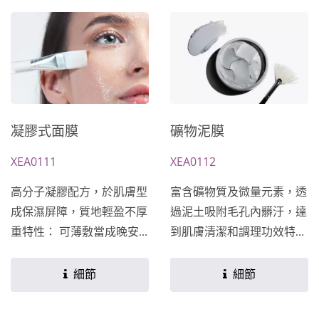
發，濕潤度可為維持長達
大氣壓力調節維持壓力平
30~40分鐘，具超強保水
衡，讓肌膚享受精華液透氣
性。★主成分及功能訴求均
無負擔。 3.用外在大氣壓力
可依客戶需求設計開發專屬
加壓於PET薄膜及人造絲吸
於您的配方★
附精華液內凝聚力將臉部與
面膜之間空氣自然排除使面
凝膠式面膜
礦物泥膜
膜更服貼於臉部。★主成分
及功能訴求均可依客戶需求
XEA0111
XEA0112
設計開發專屬於您的配方★
高分子凝膠配方，於肌膚型
富含礦物質及微量元素，透
成保濕屏障，質地輕盈不厚
過泥土吸附毛孔內髒汙，達
重特性： 可薄敷當成晚安
到肌膚清潔和調理功效特
面膜；也可厚敷發揮面膜效
性： 泥膜顆粒細緻，塗抹
果，甚至可以局部加強使
在肌膚表面時，能緊密貼合
細節
細節
用，使用上相當彈性與方
肌膚，進而吸附住肌膚表面
便。★主成分及功能訴求均
的污垢。泥膜乾燥的過程