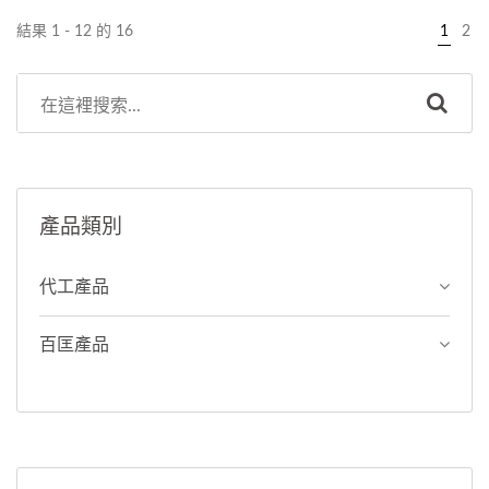
可依客戶需求設計開發專屬
中，會逐漸在肌膚形成一層
結果 1 - 12 的 16
1
2
於您的配方★
薄膜，提升肌膚的溫度，讓
毛細孔打開，排出深層的髒
污、粉刺和老廢角質，達到
深層清潔的效果。★主成分
及功能訴求均可依客戶需求
設計開發專屬於您的配方★
產品類別
代工產品
百匡產品