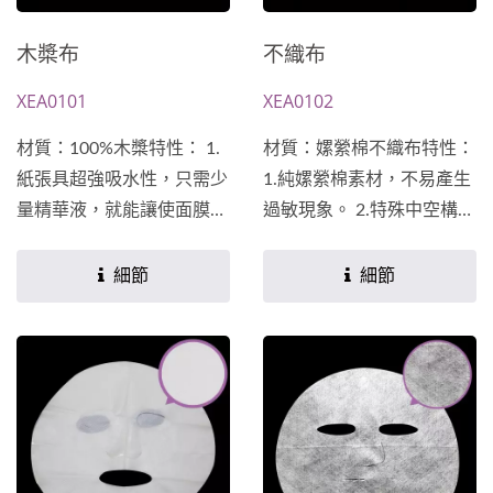
木槳布
不織布
XEA0101
XEA0102
材質：100%木槳特性： 1.
材質：嫘縈棉不織布特性：
紙張具超強吸水性，只需少
1.純嫘縈棉素材，不易產生
量精華液，就能讓使面膜布
過敏現象。 2.特殊中空構造
呈現飽潤狀態。 ...
纖維，較易將精華水分吸入
纖...
細節
細節