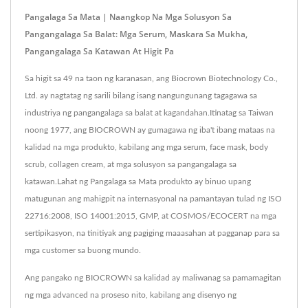
Pangalaga Sa Mata | Naangkop Na Mga Solusyon Sa
Pangangalaga Sa Balat: Mga Serum, Maskara Sa Mukha,
Pangangalaga Sa Katawan At Higit Pa
Sa higit sa 49 na taon ng karanasan, ang Biocrown Biotechnology Co.,
Ltd. ay nagtatag ng sarili bilang isang nangungunang tagagawa sa
industriya ng pangangalaga sa balat at kagandahan.Itinatag sa Taiwan
noong 1977, ang BIOCROWN ay gumagawa ng iba't ibang mataas na
kalidad na mga produkto, kabilang ang mga serum, face mask, body
scrub, collagen cream, at mga solusyon sa pangangalaga sa
katawan.Lahat ng Pangalaga sa Mata produkto ay binuo upang
matugunan ang mahigpit na internasyonal na pamantayan tulad ng ISO
22716:2008, ISO 14001:2015, GMP, at COSMOS/ECOCERT na mga
sertipikasyon, na tinitiyak ang pagiging maaasahan at pagganap para sa
mga customer sa buong mundo.
Ang pangako ng BIOCROWN sa kalidad ay maliwanag sa pamamagitan
ng mga advanced na proseso nito, kabilang ang disenyo ng