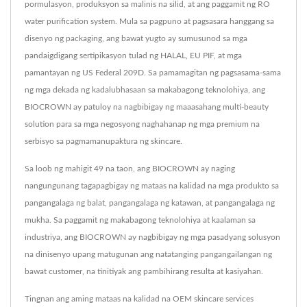
pormulasyon, produksyon sa malinis na silid, at ang paggamit ng RO
water purification system. Mula sa pagpuno at pagsasara hanggang sa
disenyo ng packaging, ang bawat yugto ay sumusunod sa mga
pandaigdigang sertipikasyon tulad ng HALAL, EU PIF, at mga
pamantayan ng US Federal 209D. Sa pamamagitan ng pagsasama-sama
ng mga dekada ng kadalubhasaan sa makabagong teknolohiya, ang
BIOCROWN ay patuloy na nagbibigay ng maaasahang multi-beauty
solution para sa mga negosyong naghahanap ng mga premium na
serbisyo sa pagmamanupaktura ng skincare.
Sa loob ng mahigit 49 na taon, ang BIOCROWN ay naging
nangungunang tagapagbigay ng mataas na kalidad na mga produkto sa
pangangalaga ng balat, pangangalaga ng katawan, at pangangalaga ng
mukha. Sa paggamit ng makabagong teknolohiya at kaalaman sa
industriya, ang BIOCROWN ay nagbibigay ng mga pasadyang solusyon
na dinisenyo upang matugunan ang natatanging pangangailangan ng
bawat customer, na tinitiyak ang pambihirang resulta at kasiyahan.
Tingnan ang aming mataas na kalidad na OEM skincare services