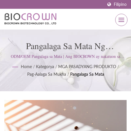
Filipino
Pangalaga Sa Mata Ng
Tagapagtustos Ng Skincare
ODM/OEM Pangalaga sa Mata | Ang BIOCROWN ay nakatuon sa
pagbuo ng mga produkto sa pangangalaga ng balat. Sinusunod namin ang
Manufacturer | ISO & GMP
Home
/
Kategorya
/
MGA PASADYANG PRODUKTO
/
ISO22716 at mga Pamantayan ng Magandang Praktis sa Paggawa
Pag-Aalaga Sa Mukha
/
Pangalaga Sa Mata
(GMP); pinapanatili ang isang mahigpit na saloobin upang masiyahan ang
Certified Skincare Manufacturer
mga inaasahan ng customer.
Since 1977 | BIOCROWN