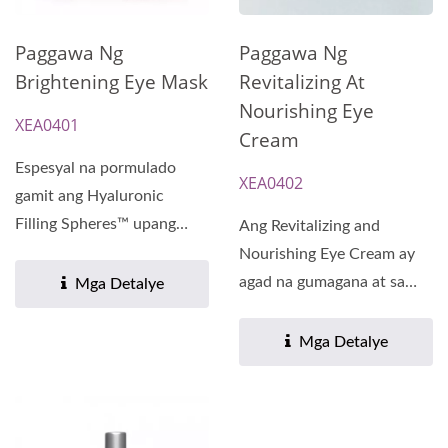
Paggawa Ng
Paggawa Ng
Brightening Eye Mask
Revitalizing At
Nourishing Eye
XEA0401
Cream
Espesyal na pormulado
XEA0402
gamit ang Hyaluronic
Filling Spheres™ upang
Ang Revitalizing and
mapabuti ang hitsura ng
Nourishing Eye Cream ay
mga pinong...
agad na gumagana at sa
Mga Detalye
paglipas ng panahon
upang...
Mga Detalye