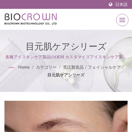
日本語
目元肌ケアシリーズ
各種アイスキンケア製品のOEM カスタマイズアイスキンケア製品
の製造 / 1977年から、良冠生化科技は常に自然の成分を探し、効果
Home
/
カテゴリー
/
受託製造品
/
フェイシャルケア
/
的なフォーミュラを開発し、革新的な技術と組み合わせ、美しい
目元肌ケアシリーズ
肌を作り出すビジネスを目指して継続的に引き継いできました。