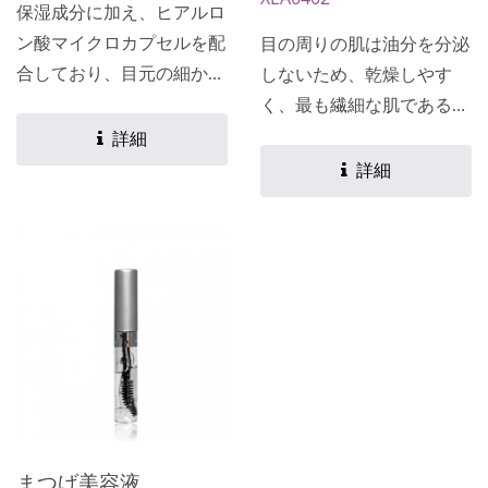
保湿成分に加え、ヒアルロ
ン酸マイクロカプセルを配
目の周りの肌は油分を分泌
合しており、目元の細かい
しないため、乾燥しやす
シワを効果的に減少させ、
く、最も繊細な肌であるた
クマを薄くし、弾力のある
め、細心の注意を払ってケ
詳細
滑らかな肌を保ち、若々し
アし、細かいシワを避ける
詳細
く魅力的な目元を取り戻し
必要があります。 黒眼袋
ます。 形状:二枚のハーフ
や目の周りの肌の細かいシ
ムーン型/バタフライ型
ワやシワの問題を軽減し、
★主成分および機能の訴求
継続的に使用することで細
はお客様のニーズに応じ
かいシワを修復し、細かい
て、専用の処方を設計・開
シワの発生を減少させま
発できます★
す。目元の肌に豊かな潤い
を与え、引き締まり明る
く、活力に満ちた状態にし
ます。 ★主成分および機
まつげ美容液