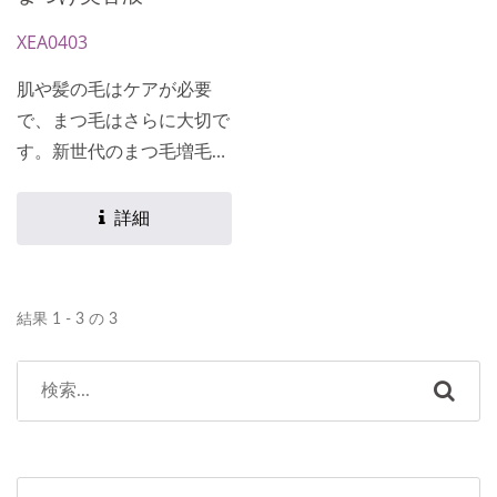
能の訴求はお客様のニーズ
XEA0403
に応じて、専用の処方を設
計・開発できます★
肌や髪の毛はケアが必要
で、まつ毛はさらに大切で
す。新世代のまつ毛増毛液
には褐藻エキスとビタミン
B5が配合されており、ま
詳細
つ毛を強化し、まばらなま
つ毛を濃密で長くし、健康
的に成長させます。 ★主
結果 1 - 3 の 3
成分および機能の訴求は、
お客様のニーズに応じて設
計・開発された専用の処方
が可能です★