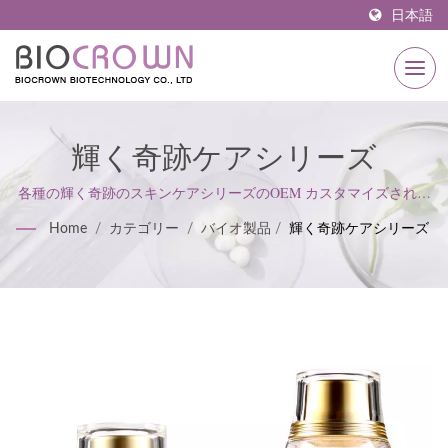
日本語
輝く奇跡ケアシリーズ
各種の輝く奇跡のスキンケアシリーズのOEM カスタマイズされた
輝く奇跡のスキンケアシリーズ製品の製造 / 1977年から、良冠生化
Home
/
カテゴリー
/
バイオ製品
/
輝く奇跡ケアシリーズ
科技は常に自然の成分を探し、効果的なフォーミュラを開発し、
革新的な技術と組み合わせ、美しい肌を作り出すビジネスを目指
して継続的に引き継いできました。