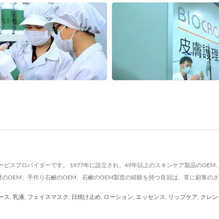
ビスプロバイダーです。 1977年に設立され、49年以上のスキンケア製品のOEM
材のOEM、手作り石鹸のOEM、石鹸のOEM製造の経験を持つ良冠は、常に顧客の
ース
,
乳液
,
フェイスマスク
,
日焼け止め
,
ローション
,
エッセンス
,
リップケア
,
クレン