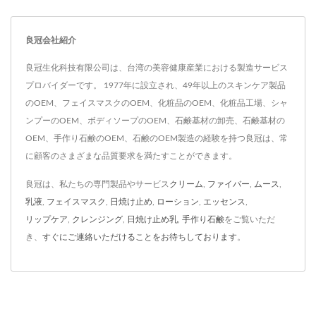
良冠会社紹介
良冠生化科技有限公司は、台湾の美容健康産業における製造サービス
プロバイダーです。 1977年に設立され、49年以上のスキンケア製品
のOEM、フェイスマスクのOEM、化粧品のOEM、化粧品工場、シャ
ンプーのOEM、ボディソープのOEM、石鹸基材の卸売、石鹸基材の
OEM、手作り石鹸のOEM、石鹸のOEM製造の経験を持つ良冠は、常
に顧客のさまざまな品質要求を満たすことができます。
良冠は、私たちの専門製品やサービス
クリーム
,
ファイバー
,
ムース
,
乳液
,
フェイスマスク
,
日焼け止め
,
ローション
,
エッセンス
,
リップケア
,
クレンジング
,
日焼け止め乳
,
手作り石鹸
をご覧いただ
き、
すぐにご連絡いただけることをお待ちしております
。