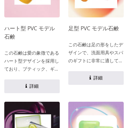
ハート型 PVC モデル
足型 PVC モデル石鹸
石鹸
この石鹸は足の形をしたデ
ザインで、洗面用具やスパ
この石鹸は愛の象徴である
のギフトに非常に適してい
ハート型デザインを採用し
ます。 お客様のニーズに
ており、ブティック、ギフ
応じて、お好みの成分、
トショップ、スパセンター
詳細
色、香りなどの特徴を含む
に非常に適しています。
詳細
カスタマイズレシピを作成
お客様のニーズに応じて、
できます。
お好みの成分、色、香りな
どの特徴を含むカスタマイ
ズレシピを作成できます。