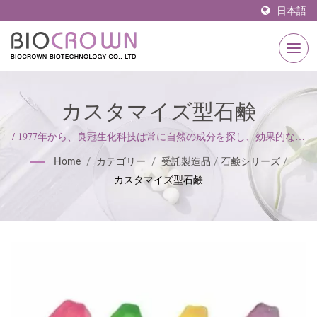
日本語
カスタマイズ型石鹸
/ 1977年から、良冠生化科技は常に自然の成分を探し、効果的なフ
ォーミュラを開発し、革新的な技術と組み合わせ、美しい肌を作
Home
/
カテゴリー
/
受託製造品
/
石鹸シリーズ
/
り出すビジネスを目指して継続的に引き継いできました。
カスタマイズ型石鹸