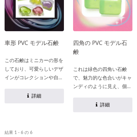
車形 PVC モデル石鹸
四角の PVC モデル石
鹸
この石鹸はミニカーの形を
しており、可愛らしいデザ
これは緑色の四角い石鹸
インがコレクションや自動
で、魅力的な色合いがキャ
車ディーラーのノベルティ
ンディのように見え、個人
に非常に適しています。
ケア店、ホテル、スパセン
詳細
お客様のニーズに応じて、
ターに非常に適していま
詳細
お好みの成分、色、香りな
す。 お客様のニーズに応
どの特徴を含むカスタマイ
じて、お好みの成分、色、
ズレシピを作成できます。
香りなどの特徴を含むカス
結果 1 - 6 の 6