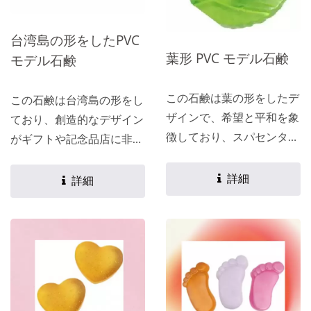
台湾島の形をしたPVC
葉形 PVC モデル石鹸
モデル石鹸
この石鹸は葉の形をしたデ
この石鹸は台湾島の形をし
ザインで、希望と平和を象
ており、創造的なデザイン
徴しており、スパセンター
がギフトや記念品店に非常
や花屋などの場所に非常に
に適しています。お客様の
適しています。 お客様の
ニーズに応じて、好みの成
詳細
詳細
ニーズに応じて、お好みの
分、色、香りなどの特徴を
成分、色、香りなどの特徴
持つカスタマイズされたフ
を含むカスタマイズレシピ
ォーミュラを作成できま
を作成できます。
す。