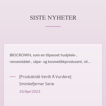
SISTE NYHETER
-,
BIOCROWN, leverandør av dyreplei
ent, vil
tann-/munnhygiene, potepflege for 
[Produktidé Verdt Å Vurdere
Dyreprodukter Serie
03/Apr/2023