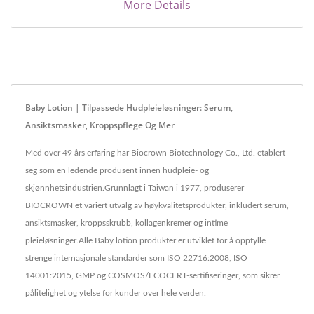
More Details
Baby Lotion | Tilpassede Hudpleieløsninger: Serum,
Ansiktsmasker, Kroppspflege Og Mer
Med over 49 års erfaring har Biocrown Biotechnology Co., Ltd. etablert
seg som en ledende produsent innen hudpleie- og
skjønnhetsindustrien.Grunnlagt i Taiwan i 1977, produserer
BIOCROWN et variert utvalg av høykvalitetsprodukter, inkludert serum,
ansiktsmasker, kroppsskrubb, kollagenkremer og intime
pleieløsninger.Alle Baby lotion produkter er utviklet for å oppfylle
strenge internasjonale standarder som ISO 22716:2008, ISO
14001:2015, GMP og COSMOS/ECOCERT-sertifiseringer, som sikrer
pålitelighet og ytelse for kunder over hele verden.