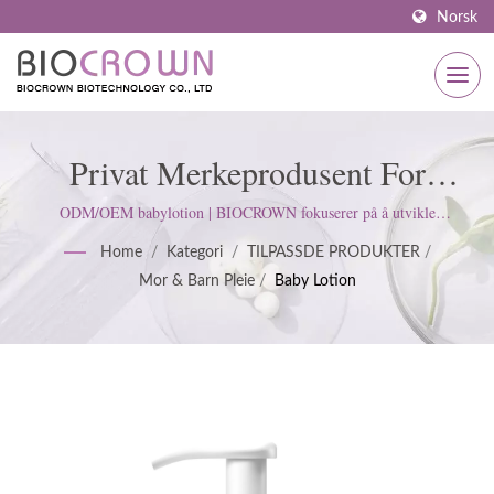
Norsk
Privat Merkeprodusent For
Babylotion | ISO & GMP
ODM/OEM babylotion | BIOCROWN fokuserer på å utvikle
hudpleieprodukter. Vi følger ISO22716 og Good Manufacturing Practices
Sertifisert Hudpleieprodusent
Home
/
Kategori
/
TILPASSDE PRODUKTER
/
(GMP) standarder; opprettholder en streng holdning for å tilfredsstille
Mor & Barn Pleie
/
Baby Lotion
kundens forventninger.
Siden 1977 | BIOCROWN