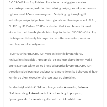
BIOCROWN sin forpliktelse til kvalitet er tydelig gjennom sine
avanserte prosesser, inkludert formuleringdesign, produksjon i renrom
og bruk av et RO-vannrensesystem. Fra fylling og forsegling til
emballasjedesign, følger hvert trinn globale sertifiseringer som HALAL,
EU PIF og US Federal 209D-standarder. Ved å kombinere tiår med
ekspertise med banebrytende teknologi, fortsetter BIOCROWN å tilby
pålitelige multi-beauty løsninger for bedrifter som søker premium
hudpleieproduksjonstjenester.
I over 49 år har BIOCROWN vært en ledende leverandør av
høykvalitets hudpleie-, kropppleie- og ansiktspleieprodukter. Ved å
bruke avansert teknologi og bransjeekspertise leverer BIOCROWN
skreddersydde løsninger designet for å møte de unike behovene til hver
kunde, og sikrer eksepsjonelle resultater og tilfredshet.
Se våre høykvalitets OEM hudpleietjenester
Arkmaske
,
Solkrem
,
Eksfolierende gel
,
Ansiktsvask
,
Hårbehandling
,
Leppepleie
,
Fjerningsvæske for sminke
og ikke nøl med å
kontakte oss
.