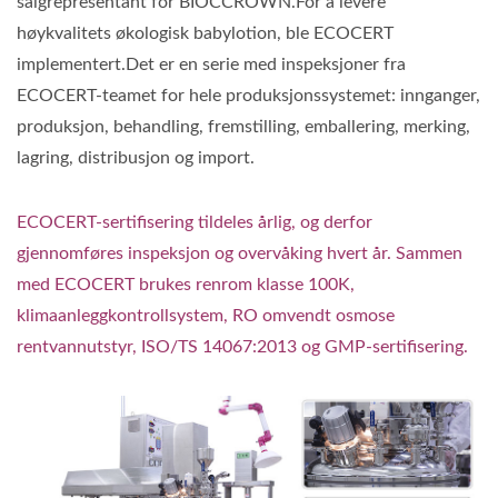
salgrepresentant for BIOCCROWN.For å levere
høykvalitets økologisk babylotion, ble ECOCERT
implementert.Det er en serie med inspeksjoner fra
ECOCERT-teamet for hele produksjonssystemet: innganger,
produksjon, behandling, fremstilling, emballering, merking,
lagring, distribusjon og import.
ECOCERT-sertifisering tildeles årlig, og derfor
gjennomføres inspeksjon og overvåking hvert år. Sammen
med ECOCERT brukes renrom klasse 100K,
klimaanleggkontrollsystem, RO omvendt osmose
rentvannutstyr, ISO/TS 14067:2013 og GMP-sertifisering.