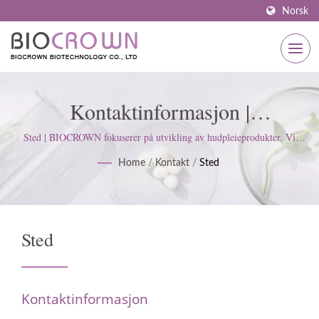
Norsk
Kontaktinformasjon |
BIOCROWN’s Avanserte
Sted | BIOCROWN fokuserer på utvikling av hudpleieprodukter. Vi
følger ISO22716 og gode produksjonspraksiser (GMP) standarder;
Produksjon: Rent Rom, RO-
Home
/
Kontakt
/
Sted
opprettholder en streng holdning for å tilfredsstille kundens
forventninger.
Systemer & Kvalitetskontroll
Sted
Kontaktinformasjon