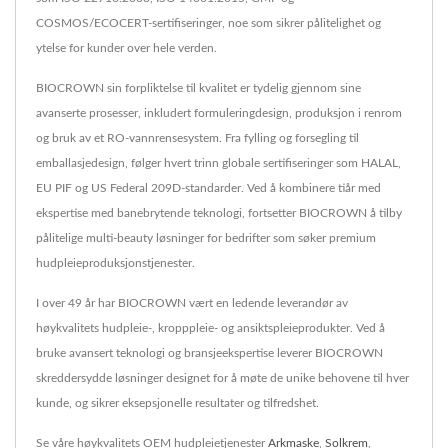
COSMOS/ECOCERT-sertifiseringer, noe som sikrer pålitelighet og
ytelse for kunder over hele verden.
BIOCROWN sin forpliktelse til kvalitet er tydelig gjennom sine
avanserte prosesser, inkludert formuleringdesign, produksjon i renrom
og bruk av et RO-vannrensesystem. Fra fylling og forsegling til
emballasjedesign, følger hvert trinn globale sertifiseringer som HALAL,
EU PIF og US Federal 209D-standarder. Ved å kombinere tiår med
ekspertise med banebrytende teknologi, fortsetter BIOCROWN å tilby
pålitelige multi-beauty løsninger for bedrifter som søker premium
hudpleieproduksjonstjenester.
I over 49 år har BIOCROWN vært en ledende leverandør av
høykvalitets hudpleie-, kropppleie- og ansiktspleieprodukter. Ved å
bruke avansert teknologi og bransjeekspertise leverer BIOCROWN
skreddersydde løsninger designet for å møte de unike behovene til hver
kunde, og sikrer eksepsjonelle resultater og tilfredshet.
Se våre høykvalitets OEM hudpleietjenester
Arkmaske
,
Solkrem
,