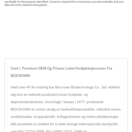
Sted | Premium OEM Og Private Label Hudpleietjenester Fra
BIOCROWN
Med over 49 års erfaring har Biocrown Biotechnology Co., Ltd. etablert
seg som en ledende produsent innen hudpleie- og
skjønnhetsindustrien. Grunnlagt i Taiwan i 1977, produserer
BIOCROWN et variert utvalg av høykvalitetsprodukter, inkludert serum,
ansiktsmasker, kroppsskrubb, kollagenkremer og intime pleieløsninger.
Alle produkter er utviklet for å møte strenge internasjonale standarder
som ISO 22716:2008, ISO 14001:2015, GMP og