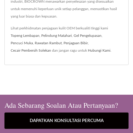
industri, BIOCROWN menawarkan penyelesaian yang disesuaikan
untuk memenuhi keperluan unik setiap pelanggan, memastikan hasil
yang luar biasa dan kepuasan.
Lihat perkhidmatan penjagaan kulit OEM berkualiti tinggi kami
Topeng Lembapan
,
Pelindung Matahari
,
Gel Pengelupasan
,
Pencuci Muka
,
Rawatan Rambut
,
Penjagaan Bibir
,
Cecair Pembersih Solekan
dan jangan ragu untuk
Hubungi Kami
.
Ada Sebarang Soalan Atau Pertanyaan?
DAPATKAN KONSULTASI PERCUMA