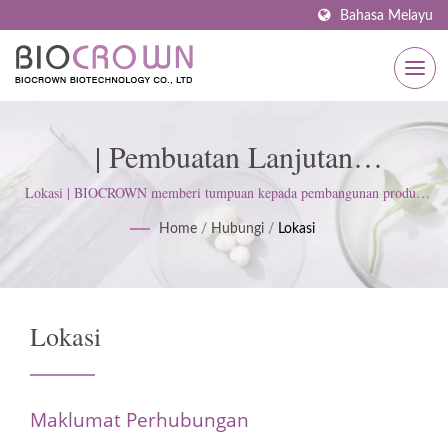
Bahasa Melayu
| Pembuatan Lanjutan
BIOCROWN: Bilik Bersih,
Lokasi | BIOCROWN memberi tumpuan kepada pembangunan produk
penjagaan kulit. Kami mengikuti ISO22716 dan Amalan Pengilangan
Sistem RO & Kawalan Kualiti
Home
/
Hubungi
/
Lokasi
Baik (GMP); mengekalkan sikap tegas untuk memenuhi jangkaan
pelanggan.
Lokasi
Maklumat Perhubungan