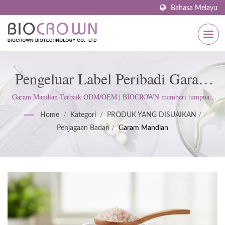
Bahasa Melayu
Pengeluar Label Peribadi Garam
Mandian | Pengilang Penjagaan
Garam Mandian Terbaik ODM/OEM | BIOCROWN memberi tumpuan
kepada pembangunan produk penjagaan kulit. Kami mengikuti ISO22716
Kulit Bertauliah ISO & GMP
Home
/
Kategori
/
PRODUK YANG DISUAIKAN
/
dan Amalan Pengilangan Baik (GMP); mengekalkan sikap tegas untuk
Penjagaan Badan
/
Garam Mandian
memenuhi jangkaan pelanggan.
Sejak 1977 | BIOCROWN