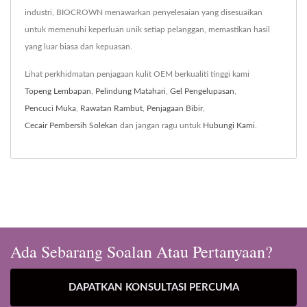
industri, BIOCROWN menawarkan penyelesaian yang disesuaikan
untuk memenuhi keperluan unik setiap pelanggan, memastikan hasil
yang luar biasa dan kepuasan.
Lihat perkhidmatan penjagaan kulit OEM berkualiti tinggi kami
Topeng Lembapan
,
Pelindung Matahari
,
Gel Pengelupasan
,
Pencuci Muka
,
Rawatan Rambut
,
Penjagaan Bibir
,
Cecair Pembersih Solekan
dan jangan ragu untuk
Hubungi Kami
.
Ada Sebarang Soalan Atau Pertanyaan?
DAPATKAN KONSULTASI PERCUMA