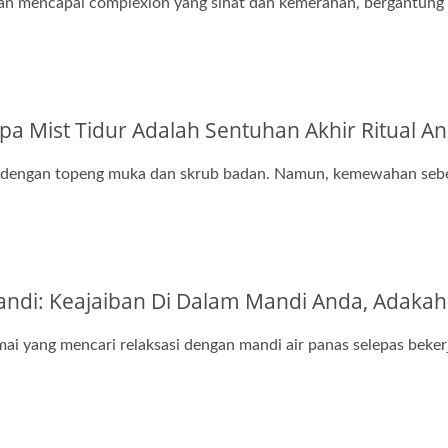
an mencapai complexion yang sihat dan kemerahan, bergantung
 Mist Tidur Adalah Sentuhan Akhir Ritual A
dengan topeng muka dan skrub badan. Namun, kemewahan sebena
ndi: Keajaiban Di Dalam Mandi Anda, Adakah
mai yang mencari relaksasi dengan mandi air panas selepas bekerja