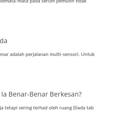
 semata-mata pada serum pemutih tidak
nda
r adalah perjalanan multi-sensori. Untuk
 Ia Benar-Benar Berkesan?
 tetapi sering terhad oleh ruang (tiada tab