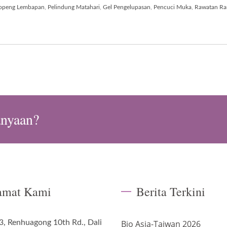
openg Lembapan
,
Pelindung Matahari
,
Gel Pengelupasan
,
Pencuci Muka
,
Rawatan R
anyaan?
amat Kami
Berita Terkini
3, Renhuagong 10th Rd., Dali
Bio Asia-Taiwan 2026