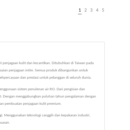
1
2
3
4
5
i penjagaan kulit dan kecantikan. Ditubuhkan di Taiwan pada
lesaian penjagaan intim. Semua produk dibangunkan untuk
ercayaan dan prestasi untuk pelanggan di seluruh dunia.
penggunaan sistem penulenan air RO. Dari pengisian dan
209D. Dengan menggabungkan puluhan tahun pengalaman dengan
tan pembuatan penjagaan kulit premium.
gi. Menggunakan teknologi canggih dan kepakaran industri,
uasan.