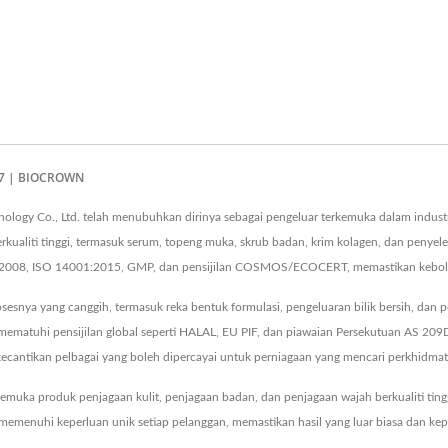
977 | BIOCROWN
logy Co., Ltd. telah menubuhkan dirinya sebagai pengeluar terkemuka dalam industr
ualiti tinggi, termasuk serum, topeng muka, skrub badan, krim kolagen, dan penye
:2008, ISO 14001:2015, GMP, dan pensijilan COSMOS/ECOCERT, memastikan kebolehp
esnya yang canggih, termasuk reka bentuk formulasi, pengeluaran bilik bersih, dan 
 mematuhi pensijilan global seperti HALAL, EU PIF, dan piawaian Persekutuan AS 
ecantikan pelbagai yang boleh dipercayai untuk perniagaan yang mencari perkhidma
uka produk penjagaan kulit, penjagaan badan, dan penjagaan wajah berkualiti ting
enuhi keperluan unik setiap pelanggan, memastikan hasil yang luar biasa dan kep