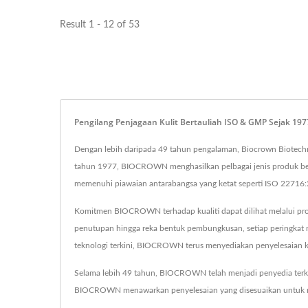
Result 1 - 12 of 53
Pengilang Penjagaan Kulit Bertauliah ISO & GMP Sejak 1
Dengan lebih daripada 49 tahun pengalaman, Biocrown Biotechno
tahun 1977, BIOCROWN menghasilkan pelbagai jenis produk berk
memenuhi piawaian antarabangsa yang ketat seperti ISO 22716
Komitmen BIOCROWN terhadap kualiti dapat dilihat melalui pros
penutupan hingga reka bentuk pembungkusan, setiap peringkat
teknologi terkini, BIOCROWN terus menyediakan penyelesaian k
Selama lebih 49 tahun, BIOCROWN telah menjadi penyedia terkem
BIOCROWN menawarkan penyelesaian yang disesuaikan untuk mem