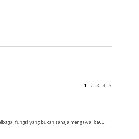
1
2
3
4
5
lbagai fungsi yang bukan sahaja mengawal bau,...