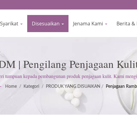
Syarikat
Disesuaikan
Jenama Kami
Berita &
 | Pengilang Penjagaan Kuli
Sejak 1977 | BIOCROWN
mpuan kepada pembangunan produk penjagaan kulit. Kami mengik
mengekalkan sikap tegas untuk memenuhi jangkaan pelanggan.
Home
/
Kategori
/
PRODUK YANG DISUAIKAN
/
Penjagaan Ramb