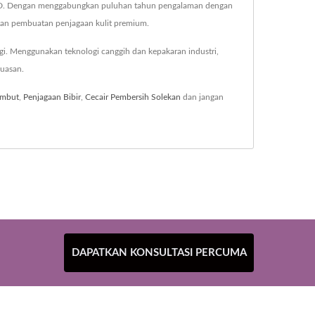
209D. Dengan menggabungkan puluhan tahun pengalaman dengan
tan pembuatan penjagaan kulit premium.
gi. Menggunakan teknologi canggih dan kepakaran industri,
uasan.
ambut
,
Penjagaan Bibir
,
Cecair Pembersih Solekan
dan jangan
DAPATKAN KONSULTASI PERCUMA