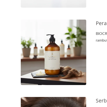
Per
BIOCR
rambut
Serb