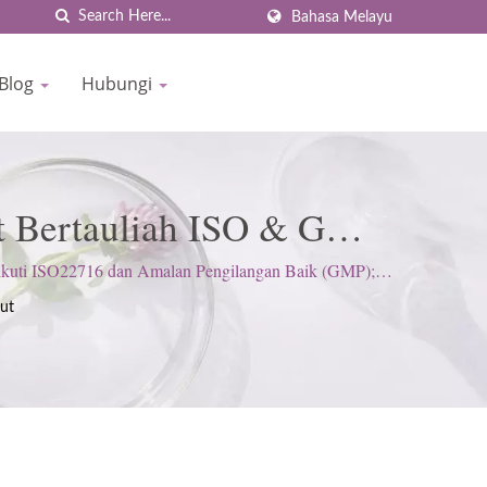
Bahasa Melayu
 Blog
Hubungi
t Bertauliah ISO & GMP
uti ISO22716 dan Amalan Pengilangan Baik (GMP);
ut