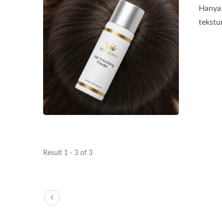
Hanya 
tekstur
Kapsul Minyak Pembaharuan
T
Result 1 - 3 of 3