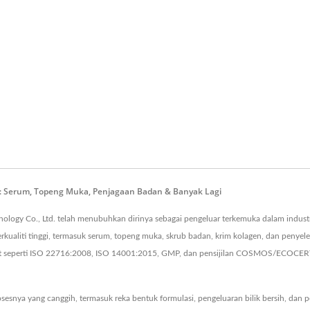
i: Serum, Topeng Muka, Penjagaan Badan & Banyak Lagi
logy Co., Ltd. telah menubuhkan dirinya sebagai pengeluar terkemuka dalam industr
ualiti tinggi, termasuk serum, topeng muka, skrub badan, krim kolagen, dan penye
t seperti ISO 22716:2008, ISO 14001:2015, GMP, dan pensijilan COSMOS/ECOCERT,
esnya yang canggih, termasuk reka bentuk formulasi, pengeluaran bilik bersih, dan 