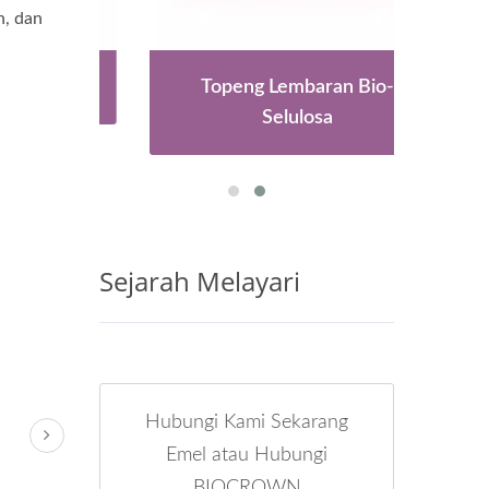
n, dan
aruan
Topeng Lembaran Bio-
Kap
Selulosa
Sejarah Melayari
Hubungi Kami Sekarang
Emel atau Hubungi
BIOCROWN