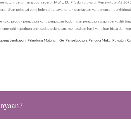
 mematuhi pensijilan global seperti HALAL, EU PIF, dan piawaian Persekutuan AS 
ecantikan pelbagai yang boleh dipercayai untuk perniagaan yang mencari perkhidma
uka produk penjagaan kulit, penjagaan badan, dan penjagaan wajah berkualiti ting
enuhi keperluan unik setiap pelanggan, memastikan hasil yang luar biasa dan kep
openg Lembapan
,
Pelindung Matahari
,
Gel Pengelupasan
,
Pencuci Muka
,
Rawatan R
anyaan?