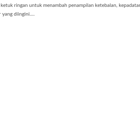
ketuk ringan untuk menambah penampilan ketebalan, kepadata
 yang diingini....
openg Lembaran Bio-
Kapsul Minyak Pembah
Selulosa