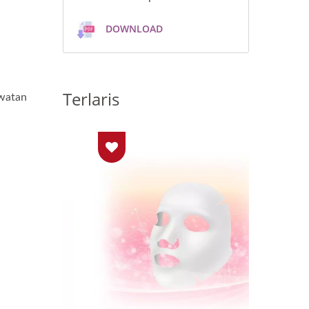
DOWNLOAD
Terlaris
watan