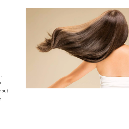
t,
u
mbut
n