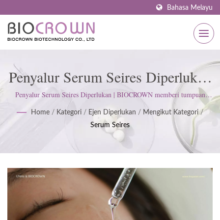
Bahasa Melayu
Penyalur Serum Seires Diperlukan
| Pengilang Penjagaan Kulit
Penyalur Serum Seires Diperlukan | BIOCROWN memberi tumpuan
kepada pembangunan produk penjagaan kulit. Kami mengikuti ISO22716
Bertauliah ISO & GMP Sejak
Home
/
Kategori
/
Ejen Diperlukan
/
Mengikut Kategori
/
dan Amalan Pengilangan Baik (GMP); mengekalkan sikap tegas untuk
Serum Seires
memenuhi jangkaan pelanggan.
1977 | BIOCROWN