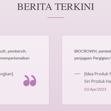
BERITA TERKINI
BIOCROWN, pembekal untuk penjagaan Haiwan Peliha
penjagaan Pergigian/Oral, penjagaan kaki untuk anjing
kucing
[Idea Produk Yang Patut Dipertimbangkan]
Siri Produk Haiwan Peliharaan
03/Apr/2023