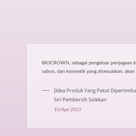
agai pengeluar penjagaan kulit, pembersih,
smetik yang disesuaikan, akan memperkenalkan
roduk Yang Patut Dipertimbangkan]
mbersih Solekan
2023