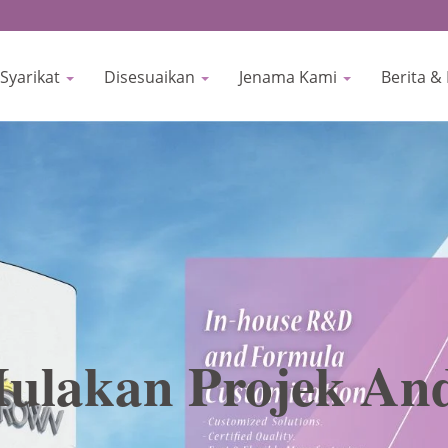
Syarikat
Disesuaikan
Jenama Kami
Berita &
ulakan Projek An