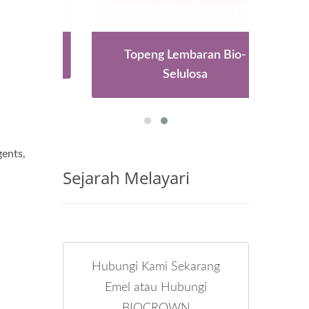
aruan
Topeng Lembaran Bio-
Kap
Selulosa
gents,
Sejarah Melayari
Hubungi Kami Sekarang
Emel atau Hubungi
BIOCROWN