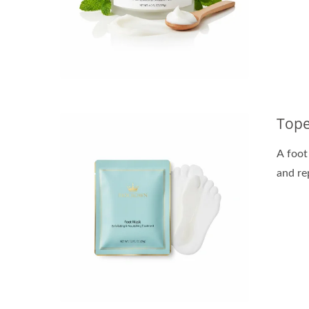
Kapsul Minyak Pembaharuan
T
Tope
A foot
and rep