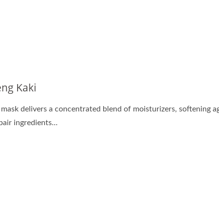
openg Lembaran Bio-
Kapsul Minyak Pembah
Selulosa
ng Kaki
 mask delivers a concentrated blend of moisturizers, softening a
air ingredients...