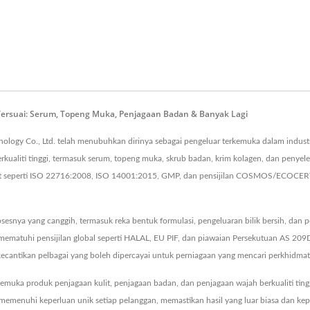
Tersuai: Serum, Topeng Muka, Penjagaan Badan & Banyak Lagi
logy Co., Ltd. telah menubuhkan dirinya sebagai pengeluar terkemuka dalam industr
ualiti tinggi, termasuk serum, topeng muka, skrub badan, krim kolagen, dan penye
t seperti ISO 22716:2008, ISO 14001:2015, GMP, dan pensijilan COSMOS/ECOCERT,
esnya yang canggih, termasuk reka bentuk formulasi, pengeluaran bilik bersih, dan 
 mematuhi pensijilan global seperti HALAL, EU PIF, dan piawaian Persekutuan AS 
ecantikan pelbagai yang boleh dipercayai untuk perniagaan yang mencari perkhidma
uka produk penjagaan kulit, penjagaan badan, dan penjagaan wajah berkualiti ting
enuhi keperluan unik setiap pelanggan, memastikan hasil yang luar biasa dan kep