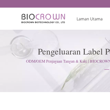
Laman Utama
Pengeluaran Label P
Penjagaan Kulit
ODM/OEM Penjagaan Tangan & Kaki | BIOCROWN mem