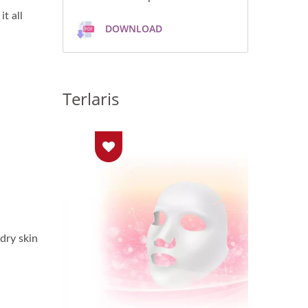
t all
DOWNLOAD
Terlaris
dry skin