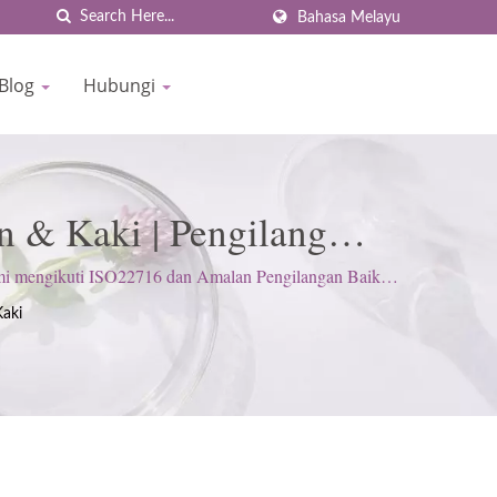
Bahasa Melayu
 Blog
Hubungi
n & Kaki | Pengilang
 1977 | BIOCROWN
 mengikuti ISO22716 dan Amalan Pengilangan Baik
.
aki