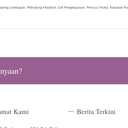
openg Lembapan
,
Pelindung Matahari
,
Gel Pengelupasan
,
Pencuci Muka
,
Rawatan R
anyaan?
amat Kami
Berita Terkini