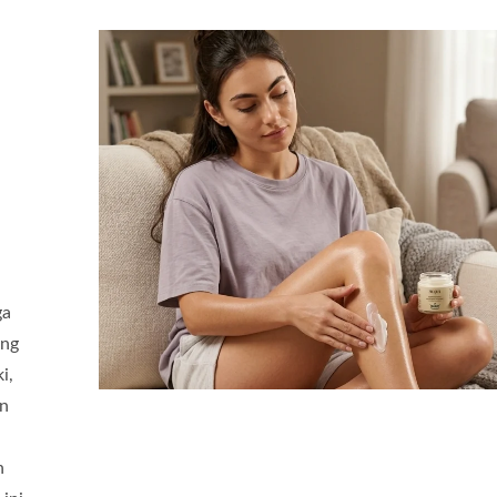
ga
ang
i,
an
n