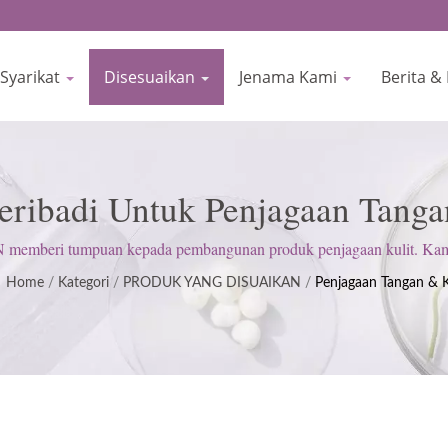
Syarikat
Disesuaikan
Jenama Kami
Berita &
eribadi Untuk Penjagaan Tanga
 Bertauliah ISO & GMP Sejak
beri tumpuan kepada pembangunan produk penjagaan kulit. Kami
(GMP); mengekalkan sikap tegas untuk memenuhi jangkaan pelanggan
Home
/
Kategori
/
PRODUK YANG DISUAIKAN
/
Penjagaan Tangan & K