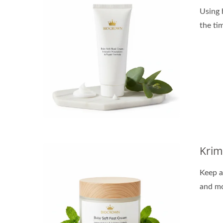
Using 
the ti
Krim
Keep a
and mo