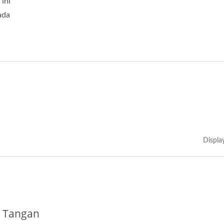
ini
ada
Displa
 Tangan