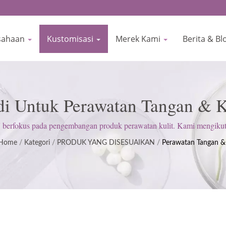
sahaan
Kustomisasi
Merek Kami
Berita & B
i Untuk Perawatan Tangan & K
fikat ISO & GMP Sejak 1977 |
kus pada pengembangan produk perawatan kulit. Kami mengikuti 
MP); menjunjung tinggi sikap ketat untuk memenuhi harapan pelangg
Home
/
Kategori
/
PRODUK YANG DISESUAIKAN
/
Perawatan Tangan &