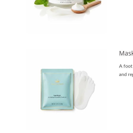
Kapsul Minyak Pembaruan
Mask
Mask
A foot
and rep