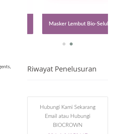
ruan
Masker Lembut Bio-Selulosa
Ka
Riwayat Penelusuran
gents,
Hubungi Kami Sekarang
Email atau Hubungi
BIOCROWN