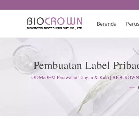
Beranda
Peru
Pembuatan Label Pribad
Berserti
ODM/OEM Perawatan Tangan & Kaki | BIOCROWN berfo
(G