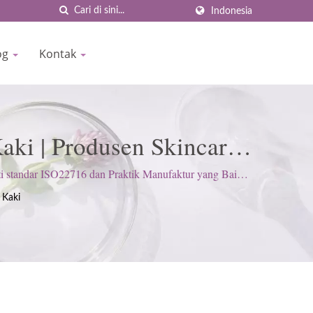
Indonesia
log
Kontak
aki | Produsen Skincare
 BIOCROWN
standar ISO22716 dan Praktik Manufaktur yang Baik
an.
 Kaki