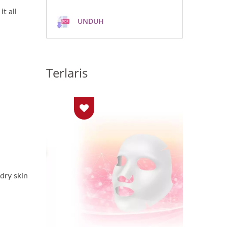
t all
UNDUH
Terlaris
dry skin