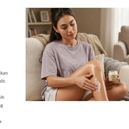
ikan
lit.
sih
ng
a