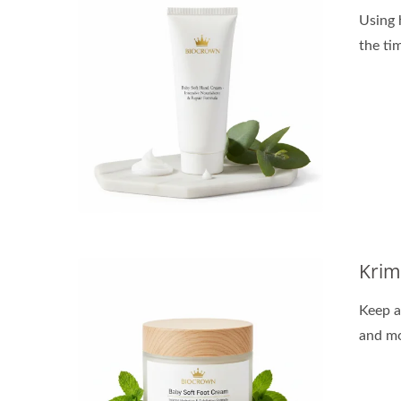
Using 
the ti
Krim
Keep a
and mo