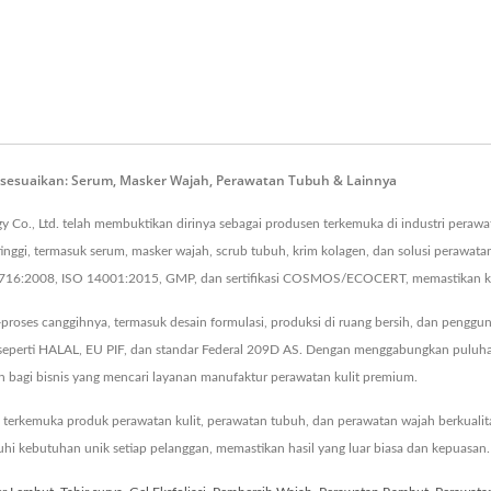
Disesuaikan: Serum, Masker Wajah, Perawatan Tubuh & Lainnya
Co., Ltd. telah membuktikan dirinya sebagai produsen terkemuka di industri perawat
gi, termasuk serum, masker wajah, scrub tubuh, krim kolagen, dan solusi perawat
22716:2008, ISO 14001:2015, GMP, dan sertifikasi COSMOS/ECOCERT, memastikan kea
roses canggihnya, termasuk desain formulasi, produksi di ruang bersih, dan penggu
bal seperti HALAL, EU PIF, dan standar Federal 209D AS. Dengan menggabungkan pu
n bagi bisnis yang mencari layanan manufaktur perawatan kulit premium.
erkemuka produk perawatan kulit, perawatan tubuh, dan perawatan wajah berkualitas
kebutuhan unik setiap pelanggan, memastikan hasil yang luar biasa dan kepuasan.