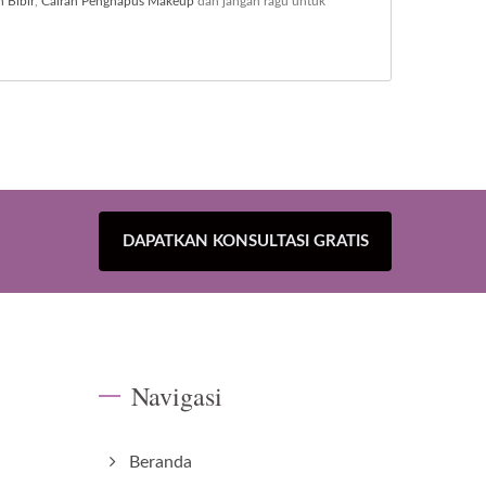
 Bibir
,
Cairan Penghapus Makeup
dan jangan ragu untuk
DAPATKAN KONSULTASI GRATIS
Navigasi
Beranda