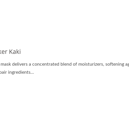
er Lembut Bio-Selulosa
Kapsul Minyak Pemba
er Kaki
 mask delivers a concentrated blend of moisturizers, softening a
air ingredients...