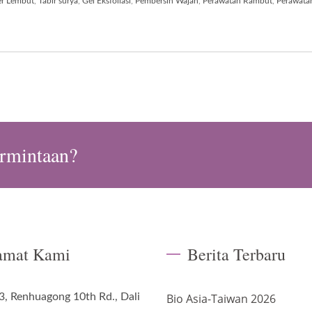
r Lembut
,
Tabir surya
,
Gel Eksfoliasi
,
Pembersih Wajah
,
Perawatan Rambut
,
Perawatan
rmintaan?
amat Kami
Berita Terbaru
3, Renhuagong 10th Rd., Dali
Bio Asia-Taiwan 2026